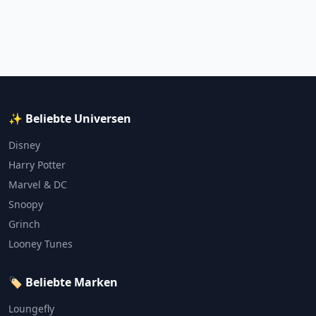
✨ Beliebte Universen
Disney
Harry Potter
Marvel & DC
Snoopy
Grinch
Looney Tunes
🏷️ Beliebte Marken
Loungefly