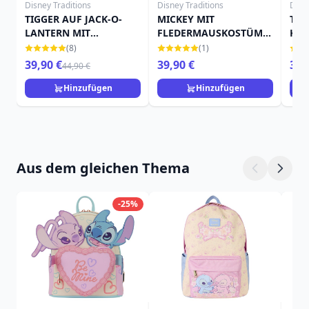
Disney Traditions
Disney Traditions
Disn
TIGGER AUF JACK-O-
MICKEY MIT
TIN
LANTERN MIT
FLEDERMAUSKOSTÜM -
KÜR
FLEDERMAUS - DISNEY
DISNEY TRADITIONS
TRA
(8)
(1)
TRADITIONS
39,90 €
39,90 €
39,
44,90 €
Hinzufügen
Hinzufügen
Aus dem gleichen Thema
-25%