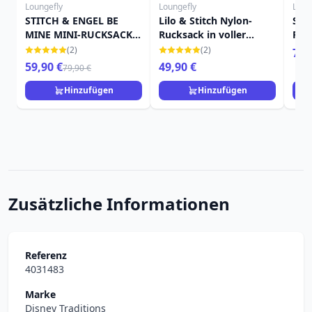
Loungefly
Loungefly
Loun
STITCH & ENGEL BE
Lilo & Stitch Nylon-
Stit
MINE MINI-RUCKSACK -
Rucksack in voller
Ruc
DISNEY LOUNGEFLY
Größe – Disney
Edit
(2)
(2)
79,
Loungefly
Lou
59,90 €
49,90 €
79,90 €
Hinzufügen
Hinzufügen
Zusätzliche Informationen
Referenz
4031483
Marke
Disney Traditions