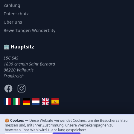
Zahlung
Datenschutz
Über uns
Bewertungen WonderCity
🏢 Hauptsitz
L5C SAS
1890 chemin Saint Bernard
06220 Vallauris
Frankreich
Facebook
Instagram
🍪 Cookies —
Diese Website verwendet Cookies, um die Besucherzahl zu
messen und, mit Ihrer Zustimmung, unsere Werbekampagnen zu
© 2011–2026 WonderCity. Alle Rechte vorbehalten.
bewerten. Ihre Wahl wird 1 Jahr lang gespeichert.