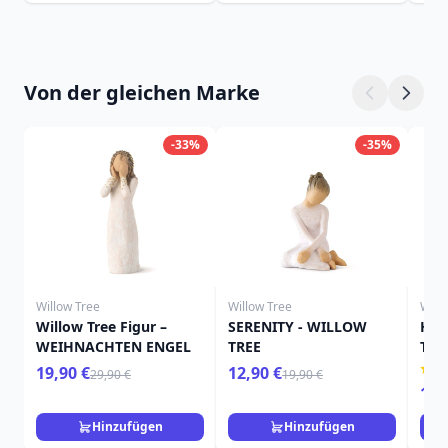
Von der gleichen Marke
-33%
-35%
Willow Tree
Willow Tree
Will
Willow Tree Figur –
SERENITY - WILLOW
HIE
WEIHNACHTEN ENGEL
TREE
TRE
19,90 €
12,90 €
29,90 €
19,90 €
15,
Hinzufügen
Hinzufügen