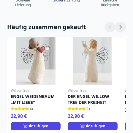
Schnelle
Sichere Zahlung
Einfache
Lieferung
Rückgaben
Häufig zusammen gekauft
Willow Tree
Willow Tree
Will
ENGEL WEIDENBAUM
DER ENGEL WILLOW
EN
„MIT LIEBE“
TREE DER FREIHEIT
DER
(4)
(1)
22,
22,90 €
22,90 €
Hinzufügen
Hinzufügen