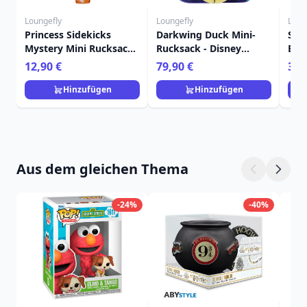
Loungefly
Loungefly
Loun
Princess Sidekicks
Darkwing Duck Mini-
Sti
Mystery Mini Rucksack
Rucksack - Disney
Bon
Schlüsselanhänger
Loungefly
Dis
12,90 €
79,90 €
39,
Charm - Disney
Loungefly
Hinzufügen
Hinzufügen
Aus dem gleichen Thema
-24%
-40%