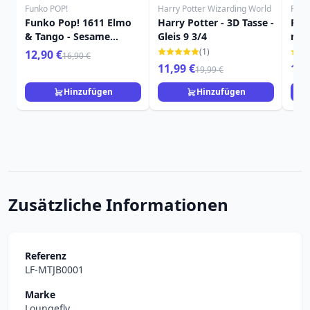
Funko POP!
Harry Potter Wizarding World
Funk
Funko Pop! 1611 Elmo
Harry Potter - 3D Tasse -
FUN
& Tango - Sesame
Gleis 9 3/4
mit 
Street
(1)
12,90 €
16,90 €
11,99 €
11,
19,99 €
Hinzufügen
Hinzufügen
Zusätzliche Informationen
Referenz
LF-MTJB0001
Marke
Loungefly