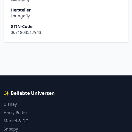
Hersteller
Loungefly
GTIN-Code
0671803517943
✨ Beliebte Universen
Disney
Harry Potter
Marvel & DC
Snoopy