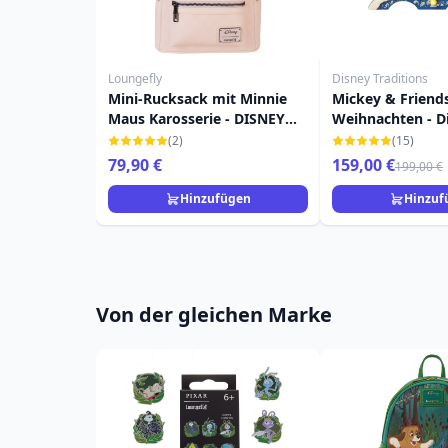
Loungefly
Disney Traditions
Mini-Rucksack mit Minnie
Mickey & Friend
Maus Karosserie - DISNEY
Weihnachten - D
LOUNGEFLY
Traditions
(2)
(15)
79,90 €
159,00 €
199,00 €
Hinzufügen
Hinzuf
Von der gleichen Marke