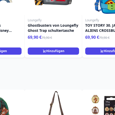
Loungefly
Loungefly
s
Ghostbusters von Loungefly
TOY STORY 30. 
isney
Ghost Trap schultertasche
ALIENS CROSSB
UMHÄNGETASCHE
69,90 €
69,90 €
79,90 €
79,90 €
PIXAR LOUNGEF
ügen
Hinzufügen
Hinzuf