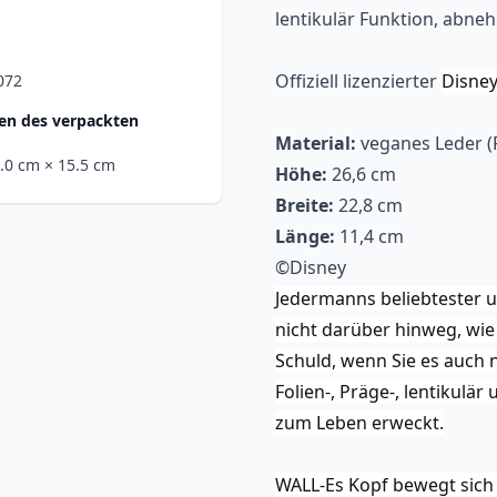
lentikulär Funktion, abn
Offiziell lizenzierter
Disney
072
n des verpackten
Material:
veganes Leder (
7.0 cm
× 15.5 cm
Höhe:
26,6 cm
Breite:
22,8 cm
Länge:
11,4 cm
©Disney
Jedermanns beliebtester 
nicht darüber hinweg, wie 
Schuld, wenn Sie es auch 
Folien-, Präge-, lentikulär
zum Leben erweckt.
WALL-Es Kopf bewegt sich