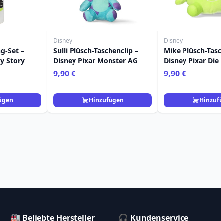
Disney
Disney
g-Set –
Sulli Plüsch-Taschenclip –
Mike Plüsch-Tasc
y Story
Disney Pixar Monster AG
Disney Pixar Di
9,90 €
9,90 €
ügen
Hinzufügen
Hinzuf
🏭 Beliebte Hersteller
🎧 Kundenservice