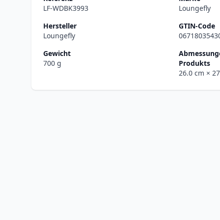
LF-WDBK3993
Loungefly
Hersteller
GTIN-Code
Loungefly
0671803543
Gewicht
Abmessunge
700 g
Produkts
26.0 cm
× 2