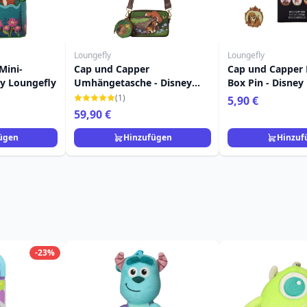
Loungefly
Loungefly
Mini-
Cap und Capper
Cap und Capper
ey Loungefly
Umhängetasche - Disney
Box Pin - Disney
Loungefly
(1)
5,90 €
59,90 €
ügen
Hinzufügen
Hinzuf
-23%