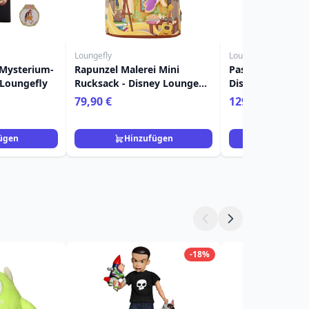
Loungefly
Loungefly
 Mysterium-
Rapunzel Malerei Mini
Pascal Umhänget
 Loungefly
Rucksack - Disney Loungefly
Disney Loungefl
Tangled
79,90 €
129,90 €
ügen
Hinzufügen
Hinzuf
-18%