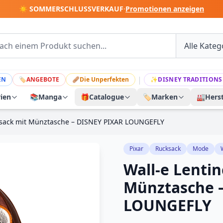
☀️ SOMMERSCHLUSSVERKAUF
·
Promotionen anzeigen
|
EN
🏷
ANGEBOTE
🩹
Die Unperfekten
✨
DISNEY TRADITIONS
rien
📚
Manga
🎁
Catalogue
🏷️
Marken
🏭
Herst
cksack mit Münztasche – DISNEY PIXAR LOUNGEFLY
Pixar
Rucksack
Mode
Wall-e Lenti
Münztasche 
LOUNGEFLY