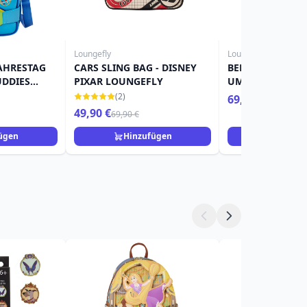
Loungefly
Loungefly
JAHRESTAG
CARS SLING BAG - DISNEY
BERNARD UND B
UDDIES
PIXAR LOUNGEFLY
UMHÄNGETASCHE
 - DISNEY
LOUNGEFLY
(2)
69,90 €
LY
49,90 €
69,90 €
ügen
Hinzufügen
Hinzuf