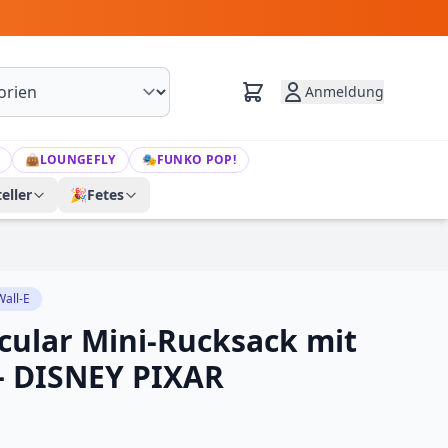
Anmeldung
👜
LOUNGEFLY
🎭
FUNKO POP!
eller
🎉
Fetes
Wall-E
ncular Mini-Rucksack mit
– DISNEY PIXAR