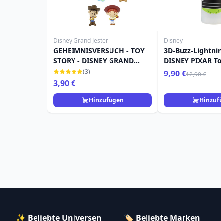
Disney Grand Jester
Disney
GEHEIMNISVERSUCH - TOY
3D-Buzz-Lightnin
STORY - DISNEY GRAND
DISNEY PIXAR To
JESTER
(3)
9,90 €
12,90 €
3,90 €
Hinzufügen
Hinzuf
✨ Beliebte Universen
🏷️ Beliebte Marken