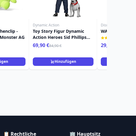
Dynamic Action
Disney
henclip -
Toy Story Figur Dynamic
WALL-E - DISNEY
e Monster AG
Action Heroes Sid Phillips
(1)
Deluxe Version 14 cm
69,90 €
29,90 €
84,90 €
ügen
Hinzufügen
Hinzuf
📋 Rechtliche
🏢 Hauptsitz