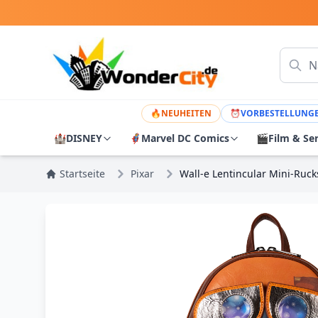
🔥
NEUHEITEN
⏰
VORBESTELLUNG
🏰
DISNEY
🦸
Marvel DC Comics
🎬
Film & Se
Startseite
Pixar
Wall-e Lentincular Mini-Ru