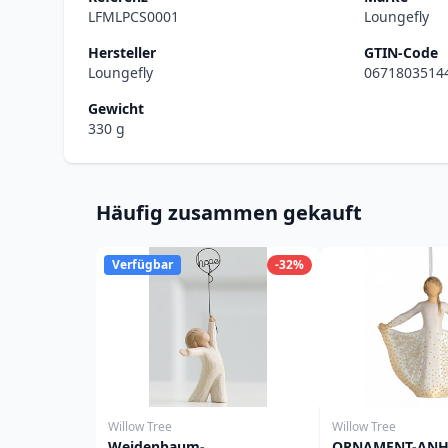
LFMLPCS0001
Loungefly
Hersteller
GTIN-Code
Loungefly
0671803514
Gewicht
330 g
Häufig zusammen gekauft
Verfügbar
-32%
Willow Tree
Willow Tree
Weidenbaum-
ORNAMENT-ANH