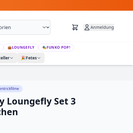
Anmeldung
👜
LOUNGEFLY
🎭
FUNKO POP!
eller
🎉
Fetes
entrickfilme
y Loungefly Set 3
chen