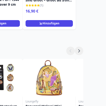
sind Groot – Groot als Iron
pover 9 cm
Man
(1)
16,90 €
ügen
Hinzufügen
Loungefly
Loungefly