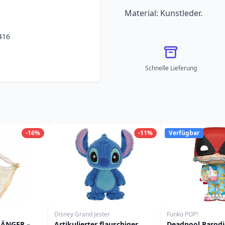
Material: Kunstleder.
416
Schnelle Lieferung
-16%
-11%
Verfügbar
Disney Grand Jester
Funko POP!
ÄNGER –
Artikulierter flauschiger
Deadpool Parodi