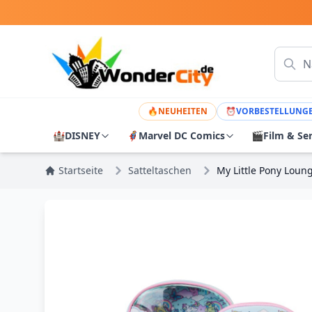
🔥
NEUHEITEN
⏰
VORBESTELLUNG
🏰
DISNEY
🦸
Marvel DC Comics
🎬
Film & Se
Startseite
Satteltaschen
My Little Pony Loun