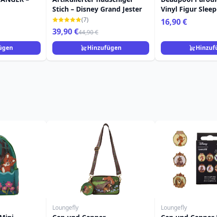
Stich – Disney Grand Jester
Vinyl Figur Slee
(7)
16,90 €
39,90 €
44,90 €
ügen
Hinzufügen
Hinzuf
Loungefly
Loungefly