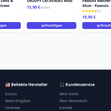
 Elmo &
SNOOPY LACHENDES MINI
Peanuts weicher
Street
45cm - Peanuts
15,90 €
19,90 €
(1)
19,90 €
ügen
Hinzufügen
Hinzuf
🏭 Beliebte Hersteller
🎧 Kundenservice
Enesco
Mein Konto
Beast Kingdom
Mein Warenkorb
Fariboles
Kontakt