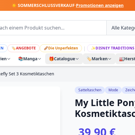
☀️ SOMMERSCHLUSSVERKAUF
·
Promotionen anzeigen
|
EN
🏷
ANGEBOTE
🩹
Die Unperfekten
✨
DISNEY TRADITIONS
rien
📚
Manga
🎁
Catalogue
🏷️
Marken
🏭
Herst
gefly Set 3 Kosmetiktaschen
Satteltaschen
Mode
Zeich
My Little Pon
Kosmetiktas
39,90 €