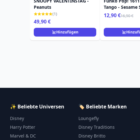
SNOOPY VALENTINSTAG -
Funko Pop! 1611
Peanuts
Tango - Sesame 
(1)
12,90 €
16,90 €
49,90 €
Hinzufügen
Hinzuf
✨ Beliebte Universen
🏷️ Beliebte Marken
Disney
Loungefly
Harry Potter
Disney Traditions
Marvel & DC
Disney Britto