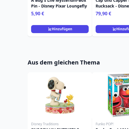
A Bug's Life Mysterium-Box
Cap und Capper 
Pin - Disney Pixar Loungefly
Rucksack - Disn
5,90 €
79,90 €
Hinzufügen
Hinzuf
Aus dem gleichen Thema
Disney Traditions
Funko POP!