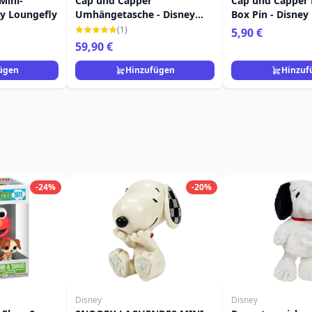
Mini-
Cap und Capper
Cap und Capper
ey Loungefly
Umhängetasche - Disney
Box Pin - Disney
Loungefly
(1)
5,90 €
59,90 €
ügen
Hinzufügen
Hinzuf
-24%
-20%
Disney
Disney