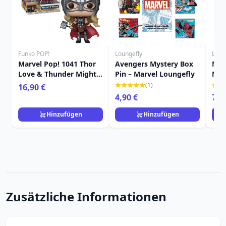
Funko POP!
Loungefly
Loun
Marvel Pop! 1041 Thor
Avengers Mystery Box
Mar
Love & Thunder Mighty
Pin – Marvel Loungefly
MIN
Thor
MAR
(1)
16,90 €
4,90 €
79,
Hinzufügen
Hinzufügen
Zusätzliche Informationen