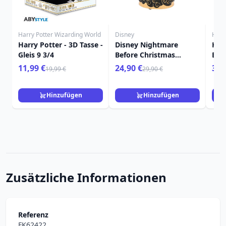
Harry Potter Wizarding World
Disney
Harr
Harry Potter - 3D Tasse -
Disney Nightmare
Harr
Gleis 9 3/4
Before Christmas
Bla
Schneekugel
11,99 €
24,90 €
39,
19,99 €
29,90 €
Hinzufügen
Hinzufügen
Zusätzliche Informationen
Referenz
FK62422