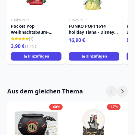
Funko POP!
Funko POP!
Funk
Pocket Pop
FUNKO POP! 1614
Poc
Weihnachtsbaum-
holiday Tiana - Disney
Sch
Bürgermeister - Disney
Princess
E Pa
(1)
16,90 €
8,9
Nightmare Before
3,90 €
11,90 €
Christmas
Hinzufügen
Hinzufügen
Aus dem gleichen Thema
-40%
-17%