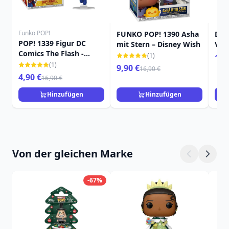
Funko POP!
FUNKO POP! 1390 Asha
Dis
POP! 1339 Figur DC
mit Stern – Disney Wish
Viny
Comics The Flash -
Hal
(1)
16,
Supergirl
(1)
9,90 €
16,90 €
4,90 €
16,90 €
Hinzufügen
Hinzufügen
Von der gleichen Marke
-67%