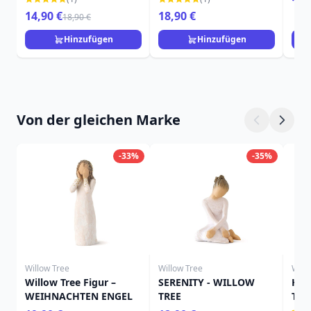
13,
14,90 €
18,90 €
18,90 €
Hinzufügen
Hinzufügen
Von der gleichen Marke
-33%
-35%
Willow Tree
Willow Tree
Will
Willow Tree Figur –
SERENITY - WILLOW
HIE
WEIHNACHTEN ENGEL
TREE
TRE