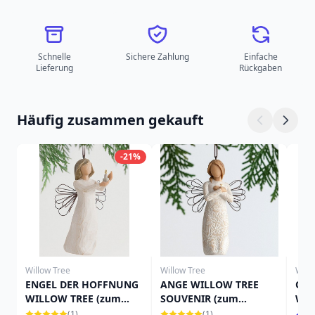
Schnelle
Sichere Zahlung
Einfache
Lieferung
Rückgaben
Häufig zusammen gekauft
-21%
Willow Tree
Willow Tree
Will
ENGEL DER HOFFNUNG
ANGE WILLOW TREE
OR
WILLOW TREE (zum
SOUVENIR (zum
WEI
Aufhängen)
Aufhängen)
LIE
(1)
(1)