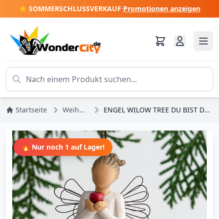
☀️ SOMMERSCHLUSSVERKAUF
·
Promotionen anzeigen
Startseite
Weihnachten
ENGEL WILOW TREE DU BIST DER BESTE (hängend)
🔥 Nur noch 1 auf Lager!