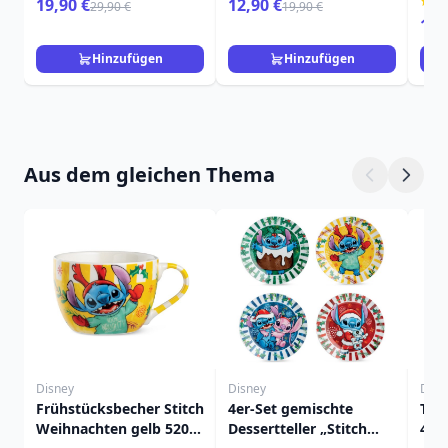
19,90 €
12,90 €
29,90 €
19,90 €
15,
Hinzufügen
Hinzufügen
Aus dem gleichen Thema
Disney
Disney
Disn
Frühstücksbecher Stitch
4er-Set gemischte
Tas
Weihnachten gelb 520
Dessertteller „Stitch
450m