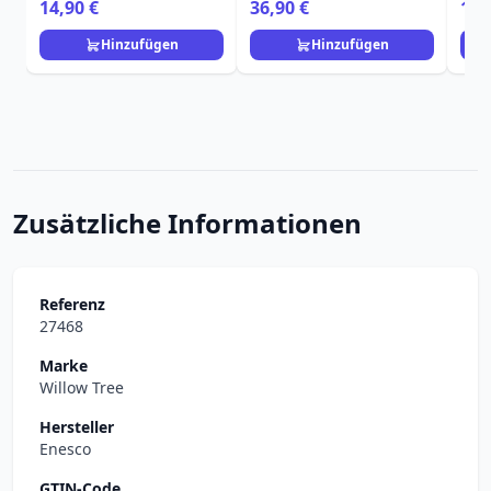
ml - Egan Disney Home
Weihnachten“ – Egan
Ho
14,90 €
36,90 €
11,
Disney Home
Hinzufügen
Hinzufügen
Zusätzliche Informationen
Referenz
27468
Marke
Willow Tree
Hersteller
Enesco
GTIN-Code