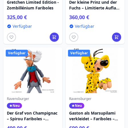
Gretchen Limited Edition -
Der kleine Prinz und der
Zombillénium Fariboles
Fuchs – Limitierte Auflage
– Fariboles
325,00 €
360,00 €
Verfügbar
Verfügbar
Verfügbar
Verfügbar
Ravensburger
Ravensburger
Neu
Neu
Der Graf von Champignac
Gaston als Marsupilami
– Spirou Fariboles –
verkleidet – Fariboles –
Limitierte Auflage
Limitierte Auflage