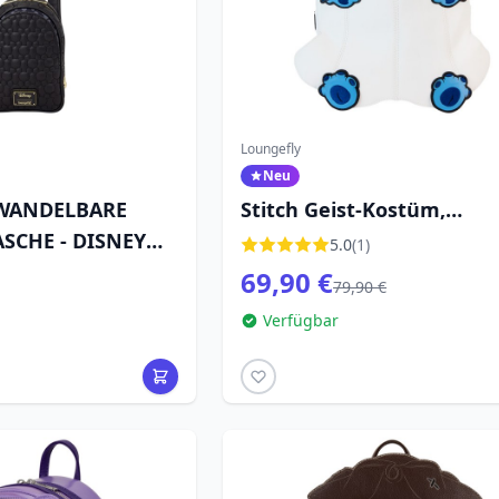
Loungefly
Neu
WANDELBARE
Stitch Geist-Kostüm,
CHE - DISNEY
leuchtender Mini-Rucksac
5.0
(1)
DISNEY LOUNGEFLY
69,90 €
79,90 €
Verfügbar