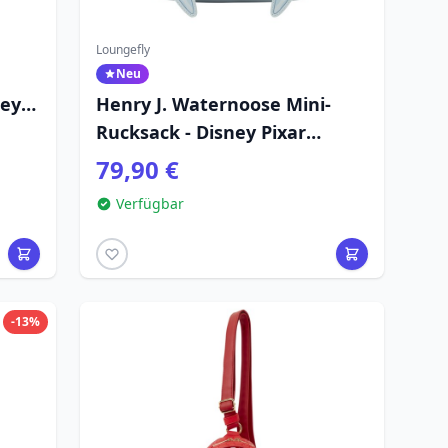
Loungefly
Neu
ney
Henry J. Waternoose Mini-
Rucksack - Disney Pixar
Loungefly Die Monster AG
79,90 €
Verfügbar
-13%