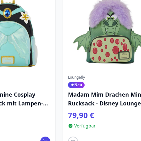
Loungefly
Neu
mine Cosplay
Madam Mim Drachen Min
ck mit Lampen-
Rucksack - Disney Lounge
ney Loungefly
Die Hexe und der Zauber
79,90 €
Verfügbar