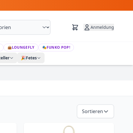
Anmeldung
👜
LOUNGEFLY
🎭
FUNKO POP!
eller
🎉
Fetes
Sortieren