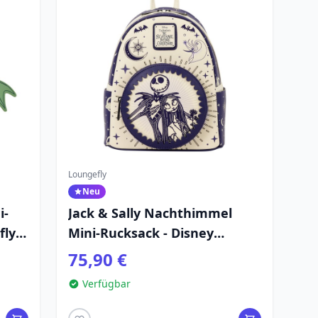
Loungefly
Neu
i-
Jack & Sally Nachthimmel
fly
Mini-Rucksack - Disney
er
Loungefly
75,90 €
Verfügbar