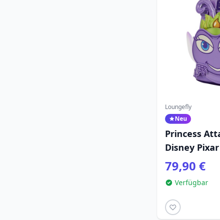
Loungefly
Neu
Princess Att
Disney Pixar
Bug's Life
79,90 €
Verfügbar