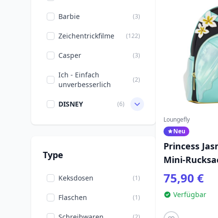
Barbie
(3)
Zeichentrickfilme
(122)
Casper
(3)
Ich - Einfach
(2)
unverbesserlich
DISNEY
(6)
Loungefly
Dinosaurier
(6)
Neu
Doctor Strange
(2)
Princess Jas
Type
Mini-Rucksa
Film & Serien
(183)
Charm - Dis
75,90 €
Keksdosen
(1)
Five Nights at Freddy's
(1)
Aladdin
Verfügbar
Flaschen
(1)
Frankenstein
(2)
Schreibwaren
(2)