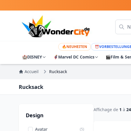
🔥
NEUHEITEN
⏰
VORBESTELLUNG
🏰
DISNEY
🦸
Marvel DC Comics
🎬
Film & Se
Accueil
Rucksack
Rucksack
Affichage de
1
à
24
Design
Avatar
(5)