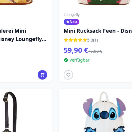
Loungefly
Neu
lerei Mini
Mini Rucksack Feen - Dis
Disney Loungefly
Loungefly Tinkerbell
5.0
(1)
59,90 €
75,90 €
Verfügbar