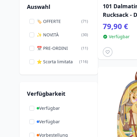
Fernsehserie
(21)
101 Dalmati
Auswahl
Rucksack - 
Spider-Man
(10)
🏷️ OFFERTE
(71)
79,90 €
Verschiedenes
(39)
✨ NOVITÀ
(30)
Verfügbar
Freitag der 13.
(2)
📅 PRE-ORDINI
(11)
Wicked
(3)
⭐ Scorta limitata
(116)
Zootopia
(3)
Verfügbarkeit
Verfügbar
Verfügbar
Vorbestellung