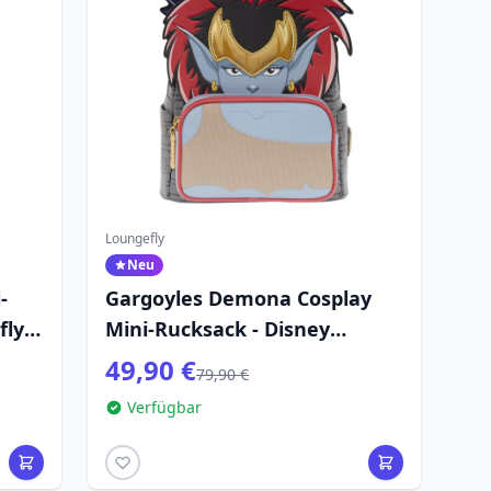
Loungefly
Neu
-
Gargoyles Demona Cosplay
fly
Mini-Rucksack - Disney
Loungefly
49,90 €
79,90 €
Verfügbar