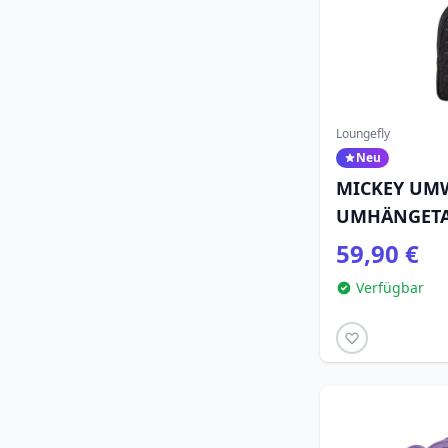
Loungefly
Neu
MICKEY UM
UMHÄNGETAS
LOUNGEFLY
59,90 €
Verfügbar