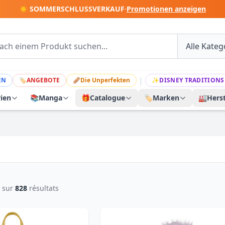
☀️ SOMMERSCHLUSSVERKAUF
·
Promotionen anzeigen
|
EN
🏷
ANGEBOTE
🩹
Die Unperfekten
✨
DISNEY TRADITIONS
rien
📚
Manga
🎁
Catalogue
🏷️
Marken
🏭
Herst
sur
828
résultats