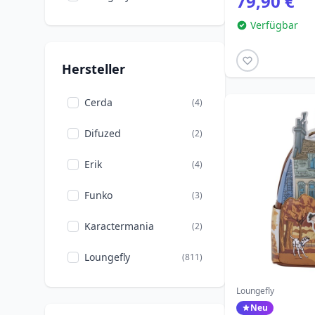
79,90 €
Loungefly
Verfügbar
Kevin allein zu Haus
(1)
Manga
(63)
Hersteller
Marvel DC
(42)
Comics
Cerda
(4)
Die Monster AG
(3)
Difuzed
(2)
Weihnachten
(32)
Erik
(4)
Ostern
(14)
Funko
(3)
Pennywise
(3)
Karactermania
(2)
Pokémon
(43)
Loungefly
(811)
Schulbeginn
(7)
Pyramid International
(2)
Loungefly
Valentinstag
(11)
Neu