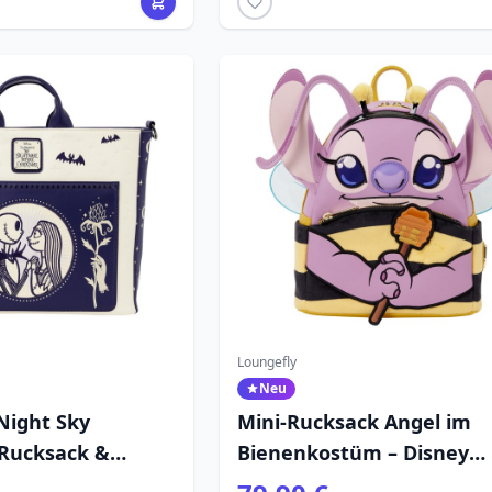
Loungefly
Neu
 Night Sky
Mini-Rucksack Angel im
 Rucksack &
Bienenkostüm – Disney
- Disney
Loungefly Lilo & Stitch