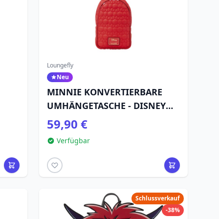
Loungefly
Neu
MINNIE KONVERTIERBARE
k -
UMHÄNGETASCHE - DISNEY
LOUNGEFLY
59,90 €
Verfügbar
Schlussverkauf
-38%