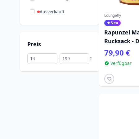
Ausverkauft
Loungefly
Neu
Rapunzel Ma
Rucksack - 
Preis
Tangled
79,90 €
–
€
Verfügbar