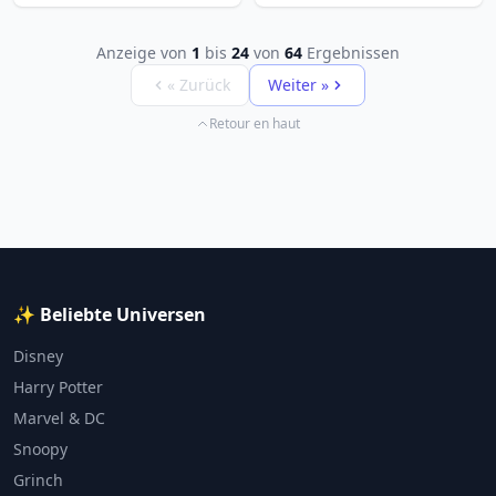
Anzeige von
1
bis
24
von
64
Ergebnissen
« Zurück
Weiter »
Retour en haut
✨ Beliebte Universen
Disney
Harry Potter
Marvel & DC
Snoopy
Grinch