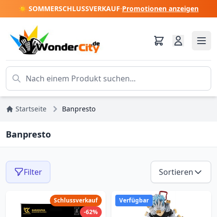
☀️ SOMMERSCHLUSSVERKAUF
·
Promotionen anzeigen
Startseite
Banpresto
Banpresto
Filter
Sortieren
Schlussverkauf
Verfügbar
-62%