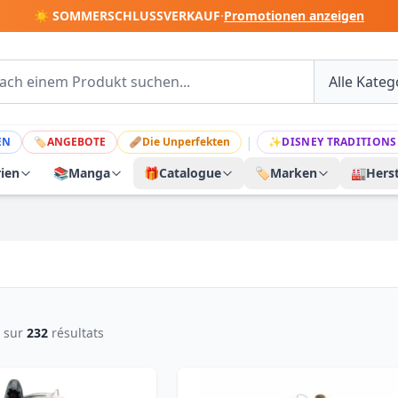
☀️ SOMMERSCHLUSSVERKAUF
·
Promotionen anzeigen
|
EN
🏷
ANGEBOTE
🩹
Die Unperfekten
✨
DISNEY TRADITIONS
rien
📚
Manga
🎁
Catalogue
🏷️
Marken
🏭
Herst
sur
232
résultats