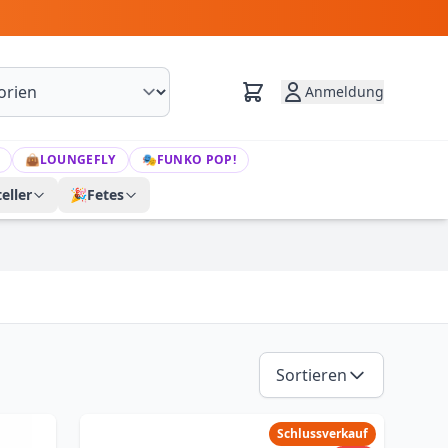
Anmeldung
👜
LOUNGEFLY
🎭
FUNKO POP!
eller
🎉
Fetes
Sortieren
Schlussverkauf