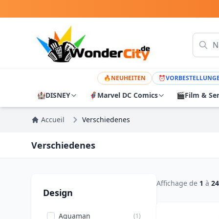
🔥
NEUHEITEN
⏰
VORBESTELLUNG
🏰
DISNEY
🦸
Marvel DC Comics
🎬
Film & Se
Accueil
Verschiedenes
Verschiedenes
Affichage de
1
à
24
Design
Aquaman
(1)