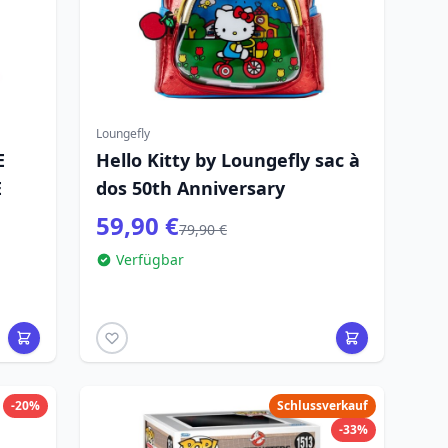
Loungefly
E
Hello Kitty by Loungefly sac à
E
dos 50th Anniversary
59,90 €
79,90 €
Verfügbar
-20%
Schlussverkauf
-33%