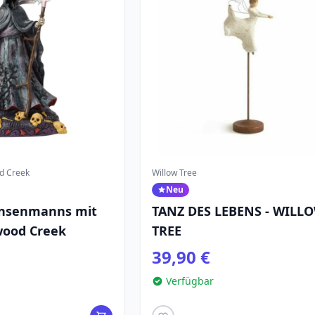
d Creek
Willow Tree
Neu
ensenmanns mit
TANZ DES LEBENS - WILL
wood Creek
TREE
39,90 €
Verfügbar