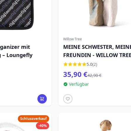
Willow Tree
ganizer mit
MEINE SCHWESTER, MEIN
 – Loungefly
FREUNDIN - WILLOW TRE
5.0
(2)
35,90 €
42,90 €
Verfügbar
Schlussverkauf
-40%