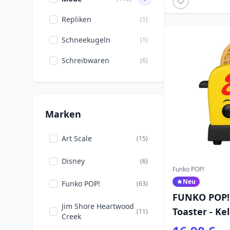
Manga
(2)
Repliken
(1)
Marvel DC Comics
(1)
Schneekugeln
(1)
Ostern
(3)
Schreibwaren
(6)
Pokémon
(1)
Schulbeginn
(5)
Marken
Transformers
(3)
Videospiele
(1)
Art Scale
(15)
Weihnachten
(1)
Disney
(6)
Funko POP!
Zeichentrickfilme
(7)
Neu
Funko POP!
(63)
FUNKO POP! 
Jim Shore Heartwood
Toaster - Ke
(11)
Creek