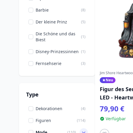
Barbie
(8)
Der kleine Prinz
(5)
Die Schöne und das
(1)
Biest
Disney-Prinzessinnen
(1)
Fernsehserie
(3)
Jim Shore Heartwoo
Film & Serien
(16)
Neu
GI Joe
(2)
Figur des S
Type
LED - Heart
Ghostbusters
(1)
79,90 €
Dekorationen
(4)
Halloween
(4)
Verfügbar
Figuren
(114)
Ich - Einfach
(1)
unverbesserlich
Mode
(110)