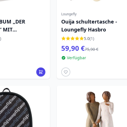
Loungefly
BUM „DER
Ouija schultertasche -
“ MIT
Loungefly Hasbro
N
)
5.0
(1)
59,90 €
75,90 €
Verfügbar