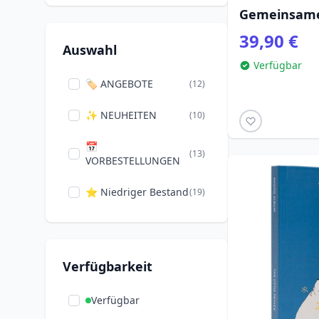
Loungefly
(110)
Gemeinsame
39,90 €
NECA
(2)
Auswahl
Verfügbar
🏷️ ANGEBOTE
(12)
✨ NEUHEITEN
(10)
📅
(13)
VORBESTELLUNGEN
⭐ Niedriger Bestand
(19)
Verfügbarkeit
Verfügbar