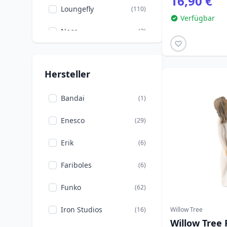
16,90 €
Loungefly
(110)
Verfügbar
Neca
(2)
Ravensburger
(6)
Hersteller
Willow Tree
(17)
Bandai
(1)
Enesco
(29)
Erik
(6)
Fariboles
(6)
Funko
(62)
Iron Studios
(16)
Willow Tree
Willow Tree 