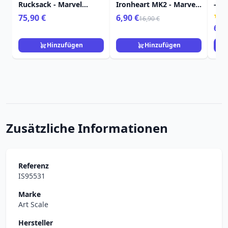
Rucksack - Marvel
Ironheart MK2 - Marvel
- D
Loungefly Spider-Man
Black Panther Wakanda
und
75,90 €
6,90 €
16,90 €
Forever
Kön
6,9
Hinzufügen
Hinzufügen
Zusätzliche Informationen
Referenz
IS95531
Marke
Art Scale
Hersteller