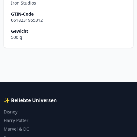
Iron Studios
GTIN-Code
0618231955312
Gewicht
500 g
✨ Beliebte Universen
Disney
Harry Potter
Marvel & DC