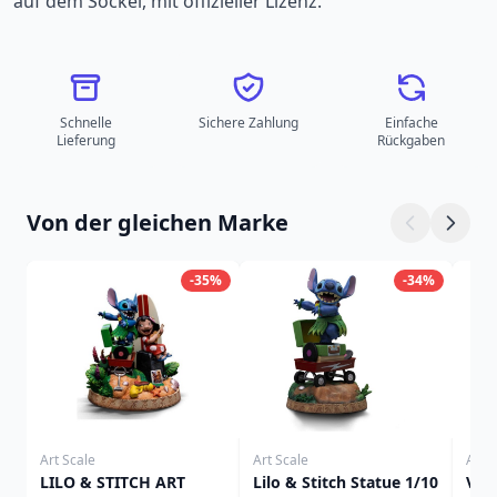
auf dem Sockel, mit offizieller Lizenz.
Schnelle
Sichere Zahlung
Einfache
Lieferung
Rückgaben
Von der gleichen Marke
-35%
-34%
Art Scale
Art Scale
Art S
LILO & STITCH ART
Lilo & Stitch Statue 1/10
Ven