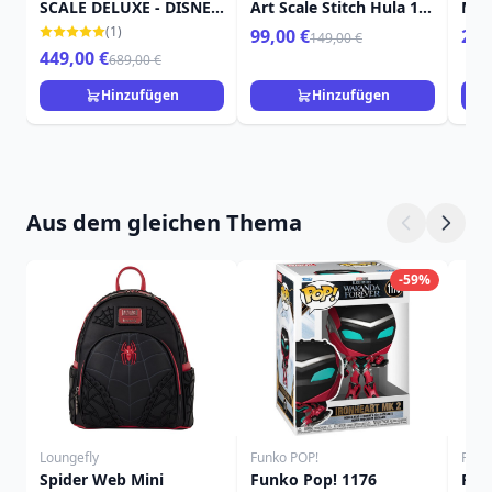
SCALE DELUXE - DISNEY
Art Scale Stitch Hula 17
Mar
LILO & STITCH
cm
(1)
99,00 €
259
149,00 €
449,00 €
689,00 €
Hinzufügen
Hinzufügen
Aus dem gleichen Thema
-59%
Loungefly
Funko POP!
Funk
Spider Web Mini
Funko Pop! 1176
FUN