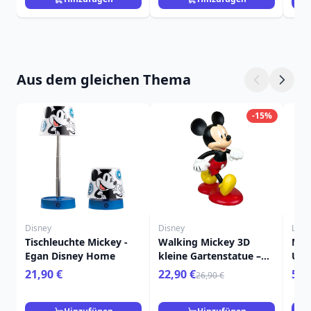
Aus dem gleichen Thema
-15%
Disney
Disney
Loun
Tischleuchte Mickey -
Walking Mickey 3D
MIC
Egan Disney Home
kleine Gartenstatue –
UM
Disney
UMH
21,90 €
22,90 €
59,
26,90 €
DIS