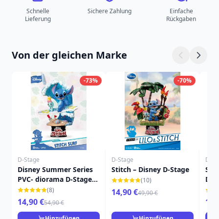
Schnelle
Sichere Zahlung
Einfache
Lieferung
Rückgaben
Von der gleichen Marke
-73%
-70%
D-Stage
D-Stage
D-St
Disney Summer Series
Stitch – Disney D-Stage
Stit
PVC- diorama D-Stage
Dis
(10)
Stitch Surf 15 cm
(8)
14,90 €
49,90 €
14,90 €
16,
54,90 €
Hinzufügen
Hinzufügen