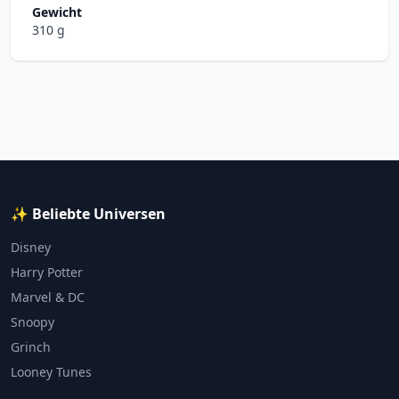
Gewicht
310 g
✨ Beliebte Universen
Disney
Harry Potter
Marvel & DC
Snoopy
Grinch
Looney Tunes