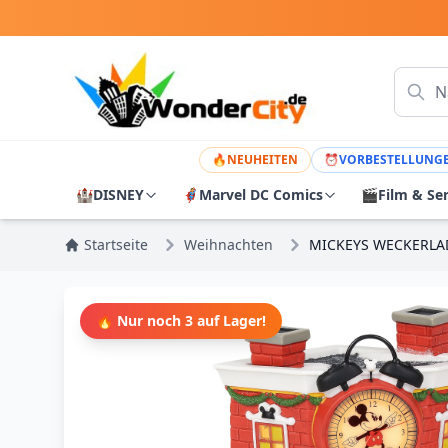
🔥
NEUHEITEN
⏰
VORBESTELLUNG
🏰
DISNEY
🦸
Marvel DC Comics
🎬
Film & Se
Startseite
Weihnachten
MICKEYS WECKERLAD
🔥 Nur noch 3 auf Lager!