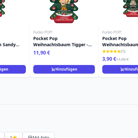
Funko POP!
Funko POP!
Pocket Pop
Pocket Pop
m Sandy
Weihnachtsbaum Tigger -
Weihnachtsbau
 Nightmare
Disney Winnie Puuh
Bürgermeister - 
(1)
11,90 €
s
Nightmare Befor
3,90 €
11,90 €
ügen
Hinzufügen
Hinzuf
1
Mit Foto