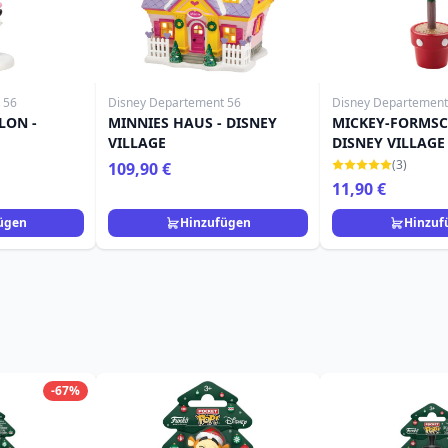
 56
Disney Departement 56
Disney Departement
LON -
MINNIES HAUS - DISNEY
MICKEY-FORMSC
VILLAGE
DISNEY VILLAGE
(3)
109,90 €
11,90 €
ügen
Hinzufügen
Hinzuf
-67%