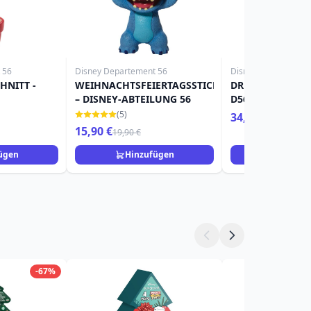
 56
Disney Departement 56
Disney Departement
HNITT -
WEIHNACHTSFEIERTAGSSTICH
DREI MAUSKETIER
– DISNEY-ABTEILUNG 56
D56
(5)
34,90 €
15,90 €
19,90 €
ügen
Hinzufügen
Hinzuf
-67%