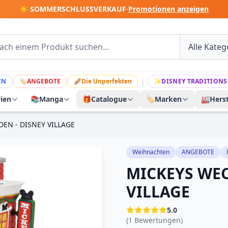
☀️ SOMMERSCHLUSSVERKAUF
·
Promotionen anzeigen
|
EN
🏷
ANGEBOTE
🩹
Die Unperfekten
✨
DISNEY TRADITIONS
rien
📚
Manga
🎁
Catalogue
🏷️
Marken
🏭
Herst
EN - DISNEY VILLAGE
Weihnachten
ANGEBOTE
MICKEYS WEC
VILLAGE
5.0
(1 Bewertungen)