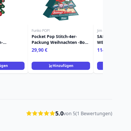
Funko POP!
Jim Shore Heartwoo
Pocket Pop Stitch-4er-
SAMMLEREDITI
m-
Packung Weihnachten -Box -
WEIHNACHTSMA
Disney
Disney Lilo & Stitch
KARDINALEN IM 
29,90 €
114,90 €
e Christmas
HEARTWOOD CR
ügen
Hinzufügen
Hinzuf
5.0
von 5
(1 Bewertungen)