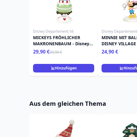
Disney Departement 56
Disney Departement
MICKEYS FRÖHLICHER
MINNIE MIT BAL
MAKRONENBAUM - Disney
DISNEY VILLAGE
D56
29,90 €
24,90 €
39,90 €
Hinzufügen
Hinzuf
Aus dem gleichen Thema