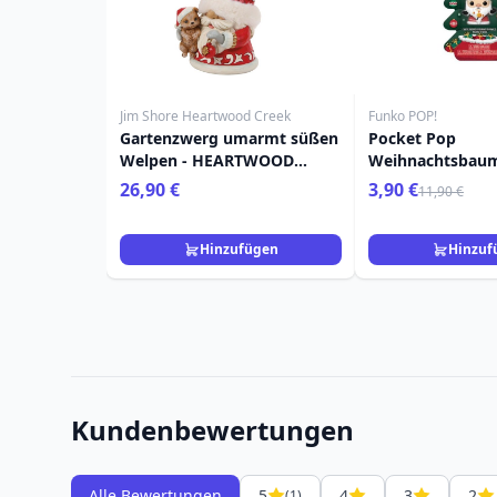
Jim Shore Heartwood Creek
Funko POP!
Gartenzwerg umarmt süßen
Pocket Pop
Welpen - HEARTWOOD
Weihnachtsbau
CREEK
Clauss - Disney
26,90 €
3,90 €
11,90 €
Before Christma
Hinzufügen
Hinzuf
Kundenbewertungen
Alle Bewertungen
5
4
3
2
(1)