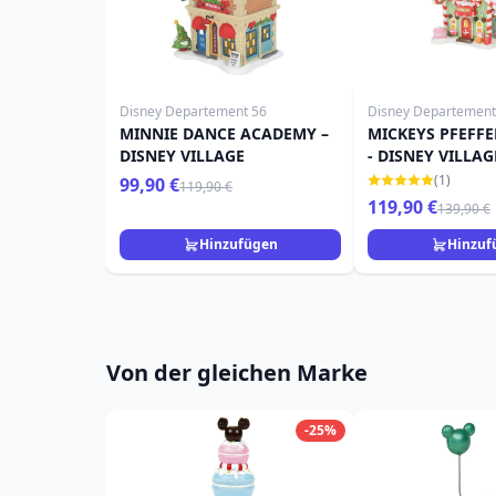
Disney Departement 56
Disney Departement
MINNIE DANCE ACADEMY –
MICKEYS PFEFF
DISNEY VILLAGE
- DISNEY VILLAG
(1)
99,90 €
119,90 €
119,90 €
139,90 €
Hinzufügen
Hinzuf
Von der gleichen Marke
-25%