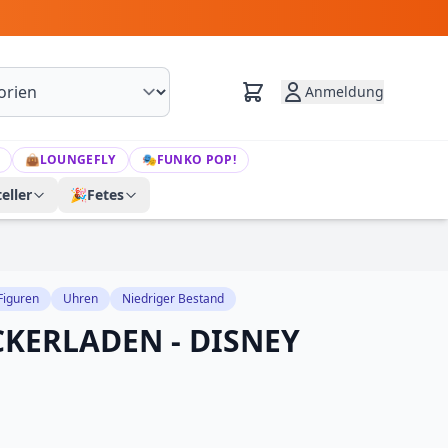
Anmeldung
👜
LOUNGEFLY
🎭
FUNKO POP!
eller
🎉
Fetes
Figuren
Uhren
Niedriger Bestand
KERLADEN - DISNEY