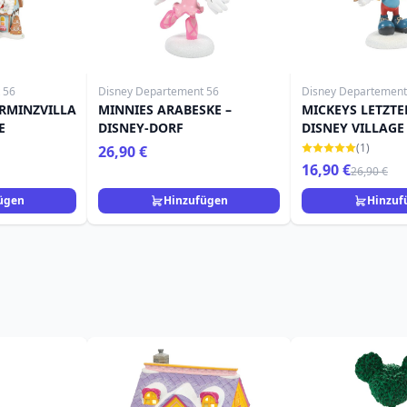
 56
Disney Departement 56
Disney Departement
ERMINZVILLA
MINNIES ARABESKE –
MICKEYS LETZTE
E
DISNEY-DORF
DISNEY VILLAGE
(1)
26,90 €
16,90 €
26,90 €
ügen
Hinzufügen
Hinzuf