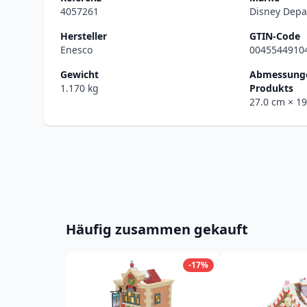
4057261
Disney Depa
Hersteller
GTIN-Code
Enesco
0045544910
Gewicht
Abmessunge
1.170 kg
Produkts
27.0 cm
× 1
Häufig zusammen gekauft
-17%