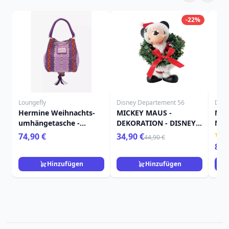
-22%
Loungefly
Disney Departement 56
Disn
Hermine Weihnachts-
MICKEY MAUS -
MIC
umhängetasche -
DEKORATION - DISNEY
MAU
Loungefly Harry Potter
DEPARTMENT 56
DIS
74,90 €
34,90 €
44,90 €
89,
Hinzufügen
Hinzufügen