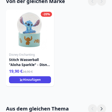
Von der gleichen Marke
-20%
Disney Enchanting
Stitch Wasserball
"Aloha Sparkle" - Disney
Enchanting
19,90 €
24,90 €
Hinzufügen
Aus dem gleichen Thema