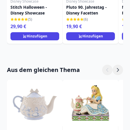
Disney Showcase
Disney Showcase
Disn
Stitch Halloween -
Pluto 90. Jahrestag -
Mic
Disney Showcase
Disney Facetten
Fac
(5)
(6)
29,90 €
19,90 €
16,
Hinzufügen
Hinzufügen
Aus dem gleichen Thema