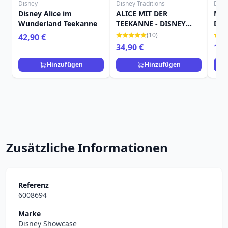
Disney
Disney Traditions
Disn
Disney Alice im
ALICE MIT DER
MIN
Wunderland Teekanne
TEEKANNE - DISNEY
DIS
TRADITIONS
(10)
42,90 €
34,90 €
19,
Hinzufügen
Hinzufügen
Zusätzliche Informationen
Referenz
6008694
Marke
Disney Showcase