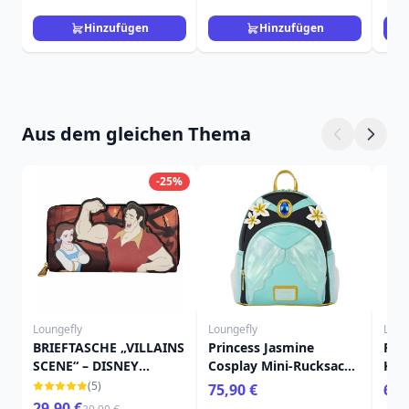
Hinzufügen
Hinzufügen
Aus dem gleichen Thema
-25%
Loungefly
Loungefly
Loun
BRIEFTASCHE „VILLAINS
Princess Jasmine
Pri
SCENE“ – DISNEY
Cosplay Mini-Rucksack
Kob
LOUNGEFLY
mit Lampen-Charm -
Dis
(5)
75,90 €
69,
Disney Loungefly
Ala
29,90 €