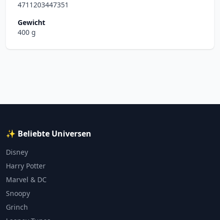
4711203447351
Gewicht
400 g
✨ Beliebte Universen
Disney
Harry Potter
Marvel & DC
Snoopy
Grinch