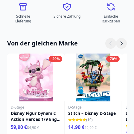
Schnelle
Sichere Zahlung
Einfache
Lieferung
Rückgaben
Von der gleichen Marke
-29%
-70%
D-Stage
D-Stage
D-St
Disney Figur Dynamic
Stitch – Disney D-Stage
Stit
Action Heroes 1/9 Engel
Dis
(10)
(Lilo & Stitch) 16 cm
59,90 €
14,90 €
84,90 €
49,90 €
16,