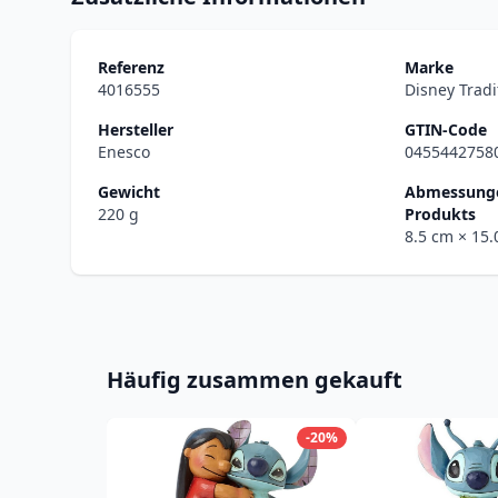
Referenz
Marke
4016555
Disney Tradi
Hersteller
GTIN-Code
Enesco
0455442758
Gewicht
Abmessunge
220 g
Produkts
8.5 cm
× 15
Häufig zusammen gekauft
-20%