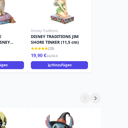
Disney Traditions
E
DISNEY TRADITIONS JIM
ISNEY
SHORE TINKER (11,5 cm)
 SHORE
(28)
19,90 €
24,90 €
ügen
Hinzufügen