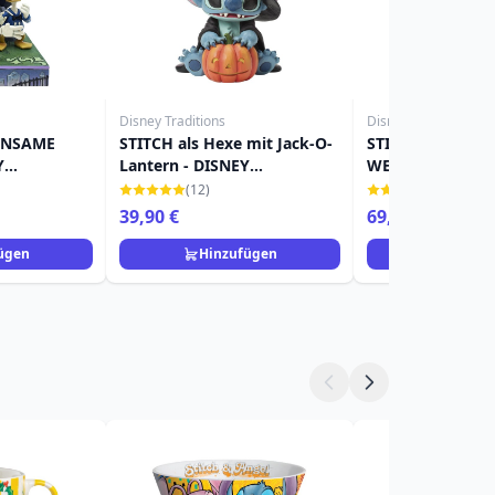
Disney Traditions
Disney Traditions
INSAME
STITCH als Hexe mit Jack-O-
STITCH WITH
Y
Lantern - DISNEY
WEIHNACHTEN 
TRADITIONS
(LED) - DISNEY 
(12)
(3)
39,90 €
69,90 €
ügen
Hinzufügen
Hinzuf