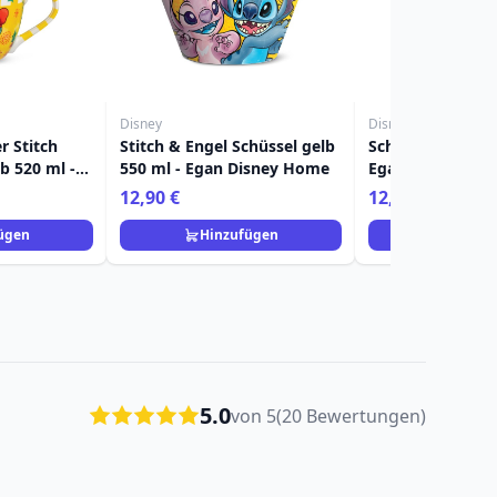
Disney
Disney
r Stitch
Stitch & Engel Schüssel gelb
Schüssel Stitch b
b 520 ml -
550 ml - Egan Disney Home
Egan Disney Ho
me
12,90 €
12,90 €
ügen
Hinzufügen
Hinzuf
5.0
von 5
(20 Bewertungen)