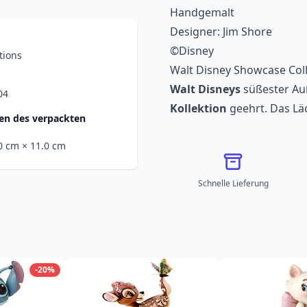
Handgemalt
Designer: Jim Shore
©Disney
tions
Walt Disney Showcase Coll
Walt Disneys
süßester Auß
04
Kollektion
geehrt. Das Lä
n des verpackten
.0 cm
× 11.0 cm
Schnelle Lieferung
-20%