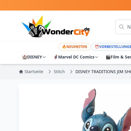
🔥
NEUHEITEN
⏰
VORBESTELLUNG
🏰
DISNEY
🦸
Marvel DC Comics
🎬
Film & Se
Startseite
Stitch
DISNEY TRADITIONS JIM SHO