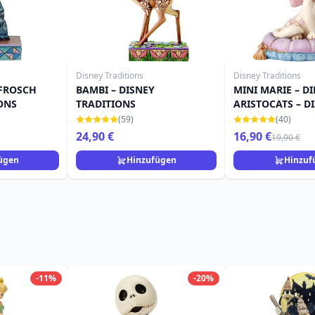
Disney Traditions
Disney Traditions
 FROSCH
BAMBI – DISNEY
MINI MARIE – DI
ONS
TRADITIONS
ARISTOCATS – D
TRADITIONS JIM
(59)
(40)
24,90 €
16,90 €
19,90 €
ügen
Hinzufügen
Hinzuf
-11%
-20%