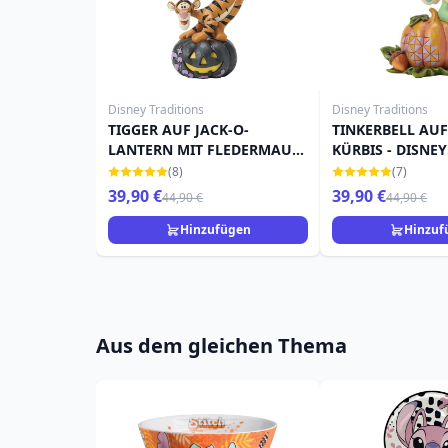
Disney Traditions
Disney Traditions
TIGGER AUF JACK-O-
TINKERBELL AU
LANTERN MIT FLEDERMAUS
KÜRBIS - DISNEY
- DISNEY TRADITIONS
TRADITIONS
(8)
(7)
39,90 €
39,90 €
44,90 €
44,90 €
Hinzufügen
Hinzuf
Aus dem gleichen Thema