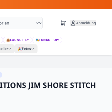
Anmeldung
👜
LOUNGEFLY
🎭
FUNKO POP!
eller
🎉
Fetes
ITIONS JIM SHORE STITCH