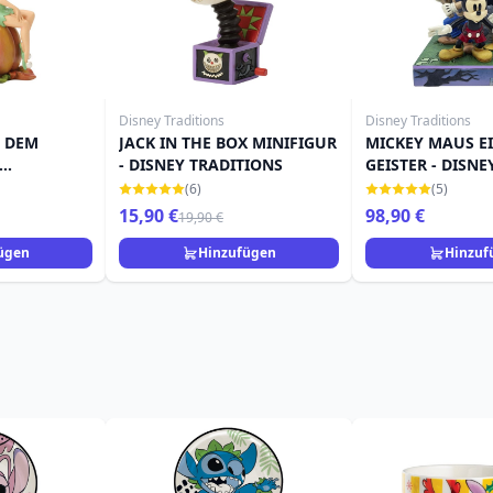
Disney Traditions
Disney Traditions
F DEM
JACK IN THE BOX MINIFIGUR
MICKEY MAUS E
- DISNEY TRADITIONS
GEISTER - DISNE
TRADITIONS
(6)
(5)
15,90 €
98,90 €
19,90 €
ügen
Hinzufügen
Hinzuf