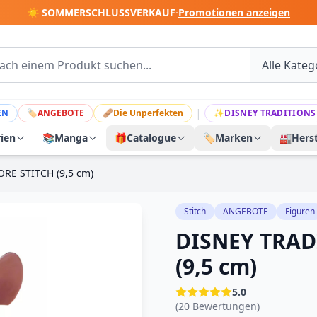
☀️ SOMMERSCHLUSSVERKAUF
·
Promotionen anzeigen
|
EN
🏷
ANGEBOTE
🩹
Die Unperfekten
✨
DISNEY TRADITIONS
rien
📚
Manga
🎁
Catalogue
🏷️
Marken
🏭
Herst
RE STITCH (9,5 cm)
Stitch
ANGEBOTE
Figuren
DISNEY TRAD
(9,5 cm)
5.0
(20 Bewertungen)