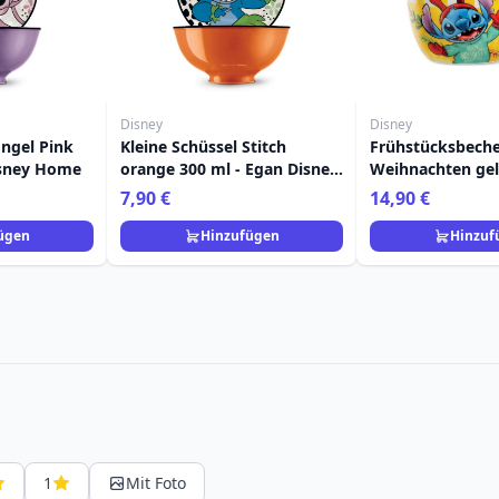
Disney
Disney
Engel Pink
Kleine Schüssel Stitch
Frühstücksbeche
isney Home
orange 300 ml - Egan Disney
Weihnachten gel
Home
Egan Disney Ho
7,90 €
14,90 €
ügen
Hinzufügen
Hinzuf
1
Mit Foto