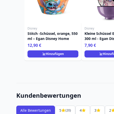
Disney
Disney
Stitch -Schüssel, orange, 550
Kleine Schüssel 
ml – Egan Disney Home
300 ml - Egan D
12,90 €
7,90 €
Hinzufügen
Hinzuf
Kundenbewertungen
Alle Bewertungen
5
4
3
2
(20)