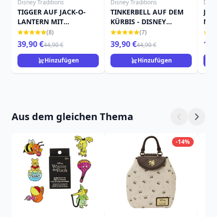
Disney Traditions
Disney Traditions
Disn
TIGGER AUF JACK-O-
TINKERBELL AUF DEM
JAC
LANTERN MIT
KÜRBIS - DISNEY
MIN
FLEDERMAUS - DISNEY
TRADITIONS
TRA
(8)
(7)
TRADITIONS
39,90 €
39,90 €
15,
44,90 €
44,90 €
Hinzufügen
Hinzufügen
Aus dem gleichen Thema
-14%