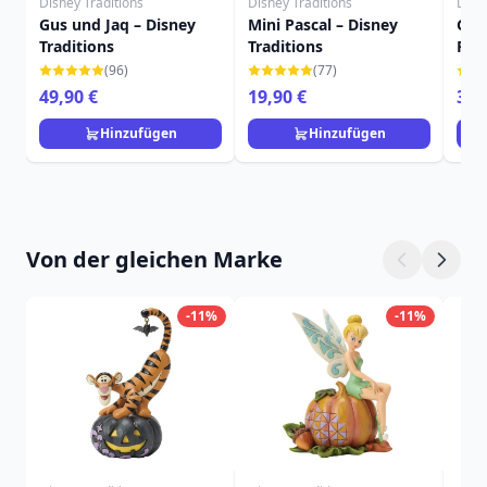
Disney Traditions
Disney Traditions
Disn
Gus und Jaq – Disney
Mini Pascal – Disney
Goo
Traditions
Traditions
Pir
Trad
(96)
(77)
49,90 €
19,90 €
39,
Hinzufügen
Hinzufügen
Von der gleichen Marke
-11%
-11%