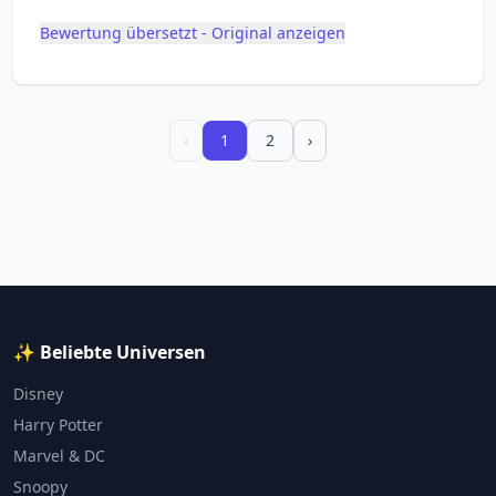
Bewertung übersetzt - Original anzeigen
‹
1
2
›
✨ Beliebte Universen
Disney
Harry Potter
Marvel & DC
Snoopy