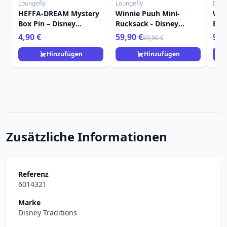
Loungefly
Loungefly
Disn
HEFFA-DREAM Mystery
Winnie Puuh Mini-
Win
Box Pin – Disney
Rucksack - Disney
Blu
Loungefly Winnie Puuh
Loungefly
– D
4,90 €
59,90 €
9,9
69,90 €
Hinzufügen
Hinzufügen
Zusätzliche Informationen
Referenz
6014321
Marke
Disney Traditions