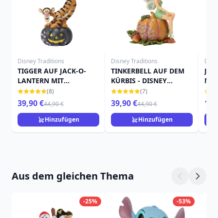
Disney Traditions
Disney Traditions
Disn
TIGGER AUF JACK-O-
TINKERBELL AUF DEM
JAC
LANTERN MIT
KÜRBIS - DISNEY
MIN
FLEDERMAUS - DISNEY
TRADITIONS
TRA
(8)
(7)
TRADITIONS
39,90 €
39,90 €
15,
44,90 €
44,90 €
Hinzufügen
Hinzufügen
Aus dem gleichen Thema
-25%
-53%