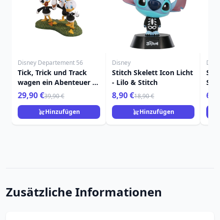
Disney Departement 56
Disney
Disn
Tick, Trick und Track
Stitch Skelett Icon Licht
Stit
wagen ein Abenteuer –
- Lilo & Stitch
Sch
Disney Village
Kart
29,90 €
8,90 €
6,9
39,90 €
18,90 €
Stit
Hinzufügen
Hinzufügen
Zusätzliche Informationen