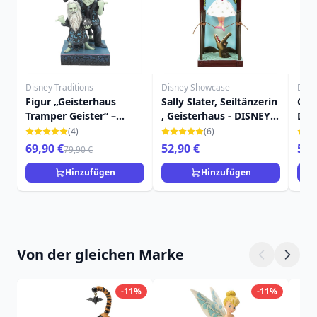
Disney Traditions
Disney Showcase
Disn
Figur „Geisterhaus
Sally Slater, Seiltänzerin
Con
Tramper Geister“ –
, Geisterhaus - DISNEY
Das
DISNEY TRADITIONS
SHOWCASE
DIS
(4)
(6)
69,90 €
52,90 €
52,
79,90 €
Hinzufügen
Hinzufügen
Von der gleichen Marke
-11%
-11%