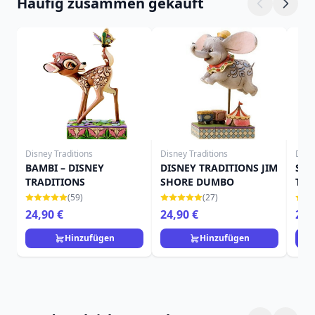
Häufig zusammen gekauft
Disney Traditions
Disney Traditions
Disn
BAMBI – DISNEY
DISNEY TRADITIONS JIM
SUZ
TRADITIONS
SHORE DUMBO
TRA
(59)
(27)
24,90 €
24,90 €
25,
Hinzufügen
Hinzufügen