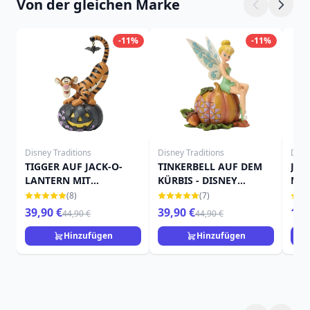
Von der gleichen Marke
-11%
-11%
Disney Traditions
Disney Traditions
Disn
TIGGER AUF JACK-O-
TINKERBELL AUF DEM
JAC
LANTERN MIT
KÜRBIS - DISNEY
MIN
FLEDERMAUS - DISNEY
TRADITIONS
TRA
(8)
(7)
TRADITIONS
39,90 €
39,90 €
15,
44,90 €
44,90 €
Hinzufügen
Hinzufügen