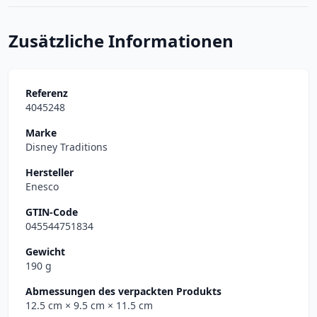
Zusätzliche Informationen
Referenz
4045248
Marke
Disney Traditions
Hersteller
Enesco
GTIN-Code
045544751834
Gewicht
190 g
Abmessungen des verpackten Produkts
12.5 cm
× 9.5 cm
× 11.5 cm