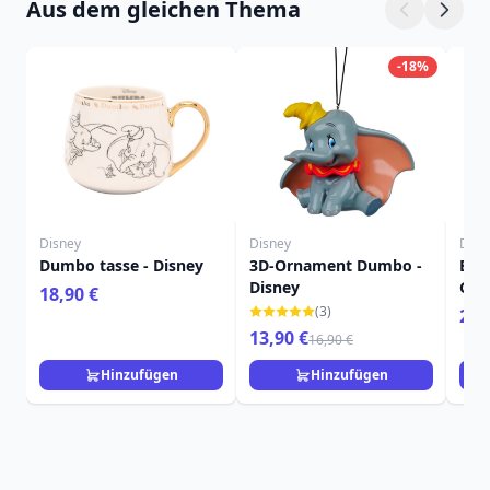
Aus dem gleichen Thema
-18%
Disney
Disney
Disn
Dumbo tasse - Disney
3D-Ornament Dumbo -
Bell
Disney
Gla
18,90 €
Dis
(3)
29,
13,90 €
16,90 €
Hinzufügen
Hinzufügen