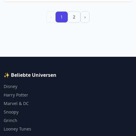
‹
1
2
›
✨ Beliebte Universen
Disney
Harry Potter
Marvel & DC
Snoopy
Grinch
Looney Tunes