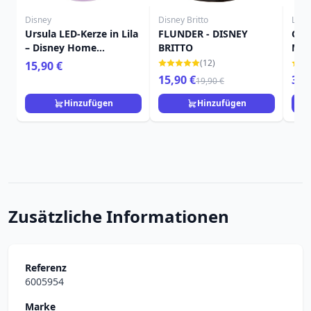
Disney
Disney Britto
Loun
Ursula LED-Kerze in Lila
FLUNDER - DISNEY
Gel
– Disney Home
BRITTO
Mee
Frangrance Collection
Jahresta
(12)
15,90 €
Bub
15,90 €
39,
19,90 €
LOU
Hinzufügen
Hinzufügen
Zusätzliche Informationen
Referenz
6005954
Marke