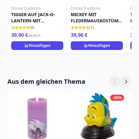
Disney Traditions
Disney Traditions
Disn
TIGGER AUF JACK-O-
MICKEY MIT
TIN
LANTERN MIT
FLEDERMAUSKOSTÜM -
KÜR
FLEDERMAUS - DISNEY
DISNEY TRADITIONS
TRA
(8)
(1)
TRADITIONS
39,90 €
39,90 €
39,
44,90 €
Hinzufügen
Hinzufügen
Aus dem gleichen Thema
-20%