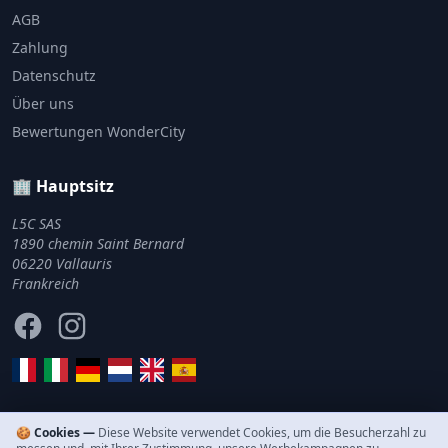
AGB
Zahlung
Datenschutz
Über uns
Bewertungen WonderCity
🏢 Hauptsitz
L5C SAS
1890 chemin Saint Bernard
06220 Vallauris
Frankreich
Facebook
Instagram
🍪 Cookies —
Diese Website verwendet Cookies, um die Besucherzahl zu