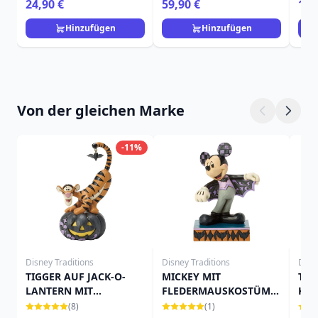
24,90 €
59,90 €
19,
Hinzufügen
Hinzufügen
Von der gleichen Marke
-11%
Disney Traditions
Disney Traditions
Disn
TIGGER AUF JACK-O-
MICKEY MIT
TIN
LANTERN MIT
FLEDERMAUSKOSTÜM -
KÜR
FLEDERMAUS - DISNEY
DISNEY TRADITIONS
TRA
(8)
(1)