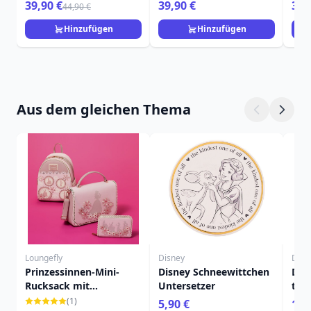
TRADITIONS
39,90 €
39,90 €
39,
44,90 €
Hinzufügen
Hinzufügen
Aus dem gleichen Thema
Loungefly
Disney
Disn
Prinzessinnen-Mini-
Disney Schneewittchen
Dis
Rucksack mit
Untersetzer
tas
Blumenmuster und
(1)
5,90 €
19,