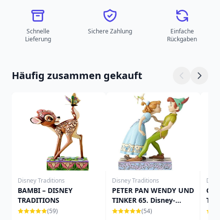
Schnelle
Sichere Zahlung
Einfache
Lieferung
Rückgaben
Häufig zusammen gekauft
Disney Traditions
Disney Traditions
Disn
BAMBI – DISNEY
PETER PAN WENDY UND
GUS
TRADITIONS
TINKER 65. Disney-
TRA
Geburtstagstraditionen
(59)
(54)