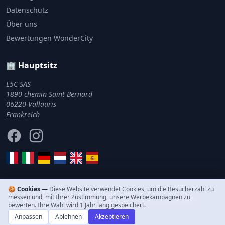
Datenschutz
Über uns
Bewertungen WonderCity
🏢 Hauptsitz
L5C SAS
1890 chemin Saint Bernard
06220 Vallauris
Frankreich
Facebook
Instagram
🍪 Cookies —
Diese Website verwendet Cookies, um die Besucherzahl zu
messen und, mit Ihrer Zustimmung, unsere Werbekampagnen zu
© 2011–2026 WonderCity. Alle Rechte vorbehalten.
bewerten. Ihre Wahl wird 1 Jahr lang gespeichert.
Anpassen
Ablehnen
Akzeptieren