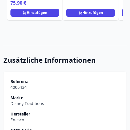
Spitze - Disney
75,90 €
Loungefly
Hinzufügen
Hinzufügen
Zusätzliche Informationen
Referenz
4005434
Marke
Disney Traditions
Hersteller
Enesco