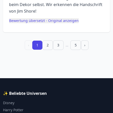
beim Dekor selbst. Wir erkennen die Handschrift
von Jim Shore!
Bewertung übersetzt - Original anzeigen
‹
1
2
3
…
5
›
✨ Beliebte Universen
Disney
Harry Potter