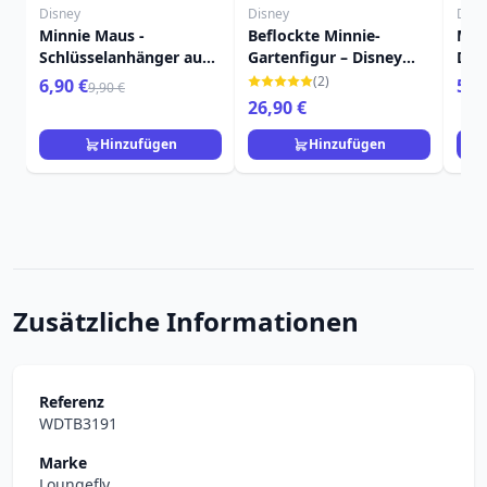
Disney
Disney
Disn
Minnie Maus -
Beflockte Minnie-
Min
Schlüsselanhänger aus
Gartenfigur – Disney
Dis
Metall – Disney
Mickey und Freunde
Fre
(2)
6,90 €
59,
9,90 €
26,90 €
Hinzufügen
Hinzufügen
Zusätzliche Informationen
Referenz
WDTB3191
Marke
Loungefly