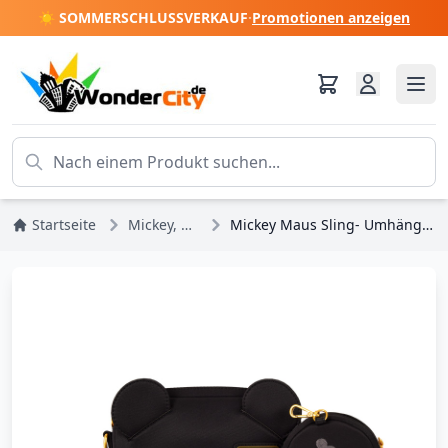
☀️ SOMMERSCHLUSSVERKAUF
·
Promotionen anzeigen
Startseite
Mickey, Minnie, Pluto, Goofy
Mickey Maus Sling- Umhängetasche mit Münzfach - DISNEY LOUNGEFLY