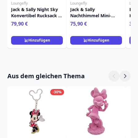
Loungefly
Loungefly
Loun
Jack & Sally Night Sky
Jack & Sally
BRI
Konvertibel Rucksack &
Nachthimmel Mini-
HAP
Tragetasche - Disney
Rucksack - Disney
GEL
79,90 €
75,90 €
39,
Loungefly
Loungefly
LOU
Hinzufügen
Hinzufügen
Aus dem gleichen Thema
-30%