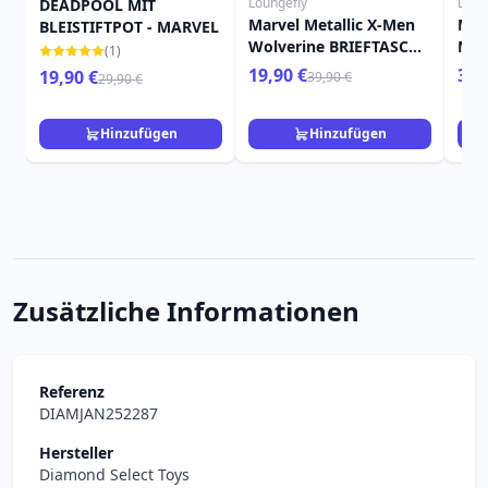
Loungefly
Loun
DEADPOOL MIT
Marvel Metallic X-Men
MIN
BLEISTIFTPOT - MARVEL
Wolverine BRIEFTASCHE
Met
(1)
– MARVEL LOUNGEFLY
Wol
19,90 €
39,
19,90 €
39,90 €
29,90 €
LOU
Hinzufügen
Hinzufügen
Zusätzliche Informationen
Referenz
DIAMJAN252287
Hersteller
Diamond Select Toys