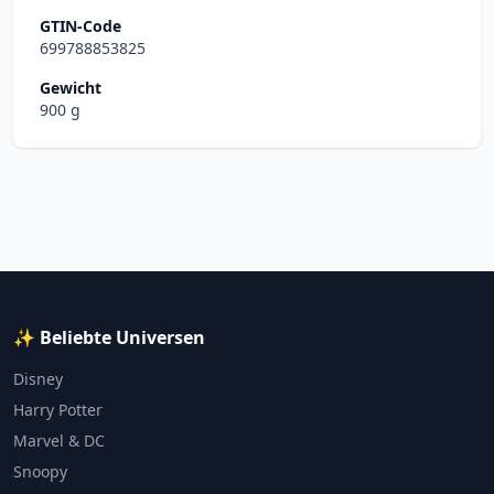
GTIN-Code
699788853825
Gewicht
900 g
✨ Beliebte Universen
Disney
Harry Potter
Marvel & DC
Snoopy