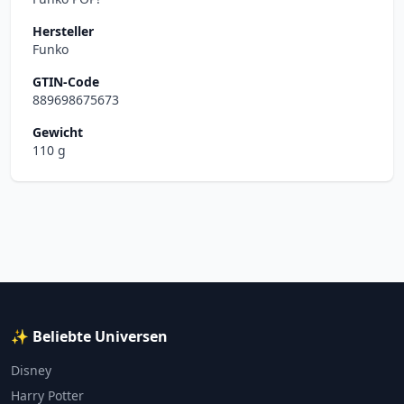
Hersteller
Funko
GTIN-Code
889698675673
Gewicht
110 g
✨ Beliebte Universen
Disney
Harry Potter