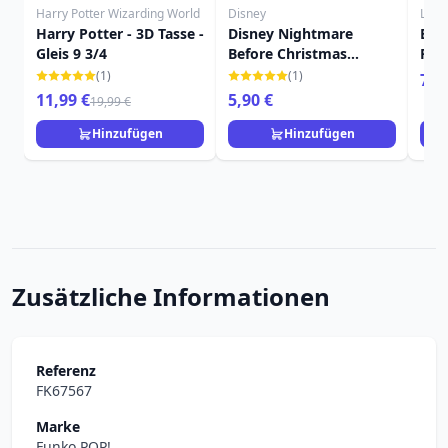
Harry Potter Wizarding World
Disney
Loun
Harry Potter - 3D Tasse -
Disney Nightmare
Buz
Gleis 9 3/4
Before Christmas
Ruc
Untersetzer
Disn
(1)
(1)
74,
11,99 €
5,90 €
19,99 €
Hinzufügen
Hinzufügen
Zusätzliche Informationen
Referenz
FK67567
Marke
Funko POP!