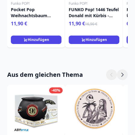
Funko POP!
Funko POP!
Funk
Pocket Pop
FUNKO Pop! 1446 Teufel
Poc
Weihnachtsbaum
Donald mit Kürbis -
Übe
Tigger - Disney Winnie
Disney
Pri
11,90 €
11,90 €
6,9
16,90 €
Puuh
Dis
Hinzufügen
Hinzufügen
Aus dem gleichen Thema
-40%