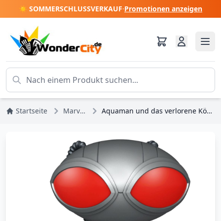
☀️ SOMMERSCHLUSSVERKAUF
·
Promotionen anzeigen
Startseite
Marvel DC Comics
Aquaman und das verlorene Königreich POP! Vinylfigur Black Manta 9 cm