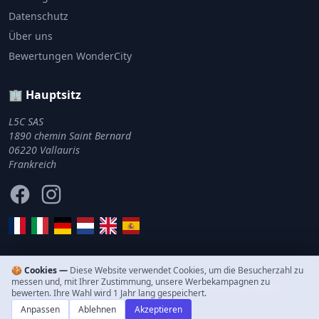
Datenschutz
Über uns
Bewertungen WonderCity
🏢 Hauptsitz
L5C SAS
1890 chemin Saint Bernard
06220 Vallauris
Frankreich
Facebook
Instagram
🍪 Cookies —
Diese Website verwendet Cookies, um die Besucherzahl zu
messen und, mit Ihrer Zustimmung, unsere Werbekampagnen zu
© 2011–2026 WonderCity. Alle Rechte vorbehalten.
bewerten. Ihre Wahl wird 1 Jahr lang gespeichert.
Anpassen
Ablehnen
Akzeptieren