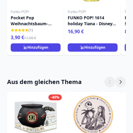
Funko POP!
Funko POP!
Funk
Pocket Pop
FUNKO POP! 1614
Poc
Weihnachtsbaum-
holiday Tiana - Disney
Sch
Bürgermeister - Disney
Princess
E Pa
(1)
16,90 €
8,9
Nightmare Before
3,90 €
11,90 €
Christmas
Hinzufügen
Hinzufügen
Aus dem gleichen Thema
-40%