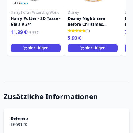
Harry Potter Wizarding World
Disney
Loun
Harry Potter - 3D Tasse -
Disney Nightmare
Buz
Gleis 9 3/4
Before Christmas
Ruc
Untersetzer
Disn
(1)
11,99 €
74,
19,99 €
5,90 €
Hinzufügen
Hinzufügen
Zusätzliche Informationen
Referenz
FK69120