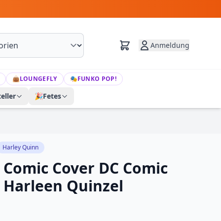
Anmeldung
👜
LOUNGEFLY
🎭
FUNKO POP!
eller
🎉
Fetes
Harley Quinn
r Comic Cover DC Comic
 Harleen Quinzel