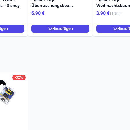
s - Disney
Überraschungsbox
Weihnachtsbau
Prinzessinnenurlaub - Disney
Clauss - Disney
6,90 €
3,90 €
11,90 €
Before Christma
ügen
Hinzufügen
Hinzuf
-32%