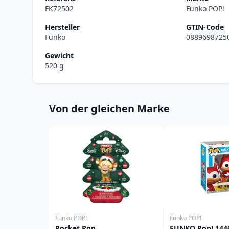
FK72502
Funko POP!
Hersteller
GTIN-Code
Funko
0889698725
Gewicht
520 g
Von der gleichen Marke
Funko POP!
Funko POP!
Pocket Pop
FUNKO Pop! 1446