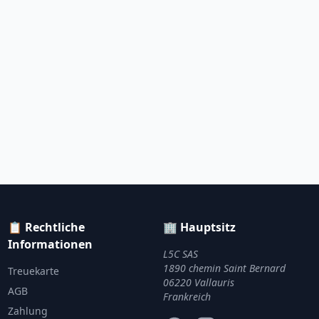
📋 Rechtliche
🏢 Hauptsitz
Informationen
L5C SAS
1890 chemin Saint Bernard
Treuekarte
06220 Vallauris
AGB
Frankreich
Zahlung