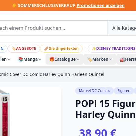
☀️ SOMMERSCHLUSSVERKAUF
·
Promotionen anzeigen
|
EN
🏷
ANGEBOTE
🩹
Die Unperfekten
✨
DISNEY TRADITIONS
rien
📚
Manga
🎁
Catalogue
🏷️
Marken
🏭
Herst
Comic Cover DC Comic Harley Quinn Harleen Quinzel
Marvel DC Comics
Figuren
POP! 15 Figu
Harley Quinn
38,90 €