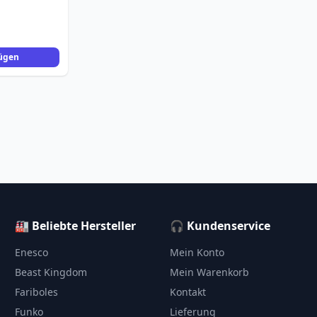
ügen
🏭 Beliebte Hersteller
🎧 Kundenservice
Enesco
Mein Konto
Beast Kingdom
Mein Warenkorb
Fariboles
Kontakt
Funko
Lieferung