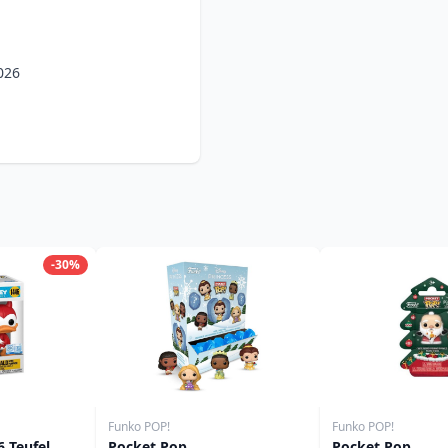
026
-30%
Funko POP!
Funko POP!
 Teufel
Pocket Pop
Pocket Pop