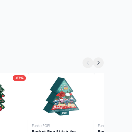
-67%
Funko POP!
Funko POP!
Pocket Pop Stitch-4er-
Pocket Pop