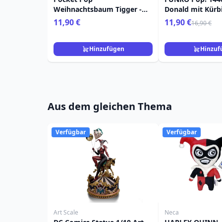
Weihnachtsbaum Tigger -
Donald mit Kürbi
Disney Winnie Puuh
11,90 €
11,90 €
16,90 €
Hinzufügen
Hinzuf
Aus dem gleichen Thema
Verfügbar
Verfügbar
Art Scale
Neca