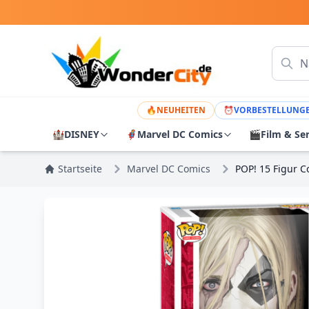
🔥
NEUHEITEN
⏰
VORBESTELLUNG
🏰
DISNEY
🦸
Marvel DC Comics
🎬
Film & Se
Startseite
Marvel DC Comics
POP! 15 Figur 