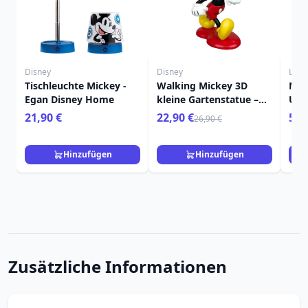
Disney
Disney
Loun
Tischleuchte Mickey -
Walking Mickey 3D
MIC
Egan Disney Home
kleine Gartenstatue –
UM
Disney
UMH
21,90 €
22,90 €
59,
26,90 €
DIS
Hinzufügen
Hinzufügen
Zusätzliche Informationen