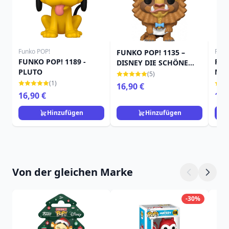
Funko POP!
Funk
FUNKO POP! 1135 –
FUNKO POP! 1189 -
FUN
DISNEY DIE SCHÖNE
PLUTO
MIC
UND DAS BIEST – BIEST
(5)
MIT LOCKIGEM HAAR
(1)
16,90 €
16,90 €
11,
Hinzufügen
Hinzufügen
Von der gleichen Marke
-30%