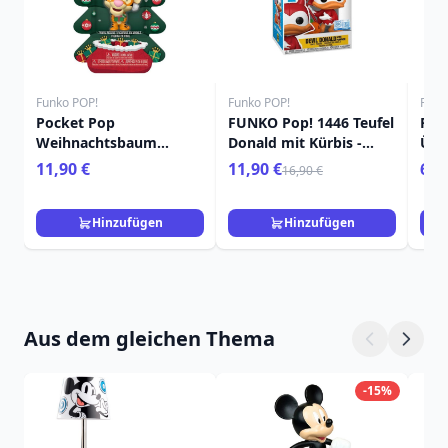
Funko POP!
Funko POP!
Funk
Pocket Pop
FUNKO Pop! 1446 Teufel
Poc
Weihnachtsbaum
Donald mit Kürbis -
Übe
Tigger - Disney Winnie
Disney
Pri
11,90 €
11,90 €
6,9
16,90 €
Puuh
Dis
Hinzufügen
Hinzufügen
Aus dem gleichen Thema
-15%