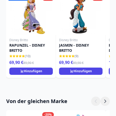
Disney Britto
Disney Britto
Disne
RAPUNZEL - DISNEY
JASMIN - DISNEY
BIG
BRITTO
BRITTO
DIS
(10)
(9)
69,90 €
69,90 €
19,
89,90 €
89,90 €
Hinzufügen
Hinzufügen
Von der gleichen Marke
-20%