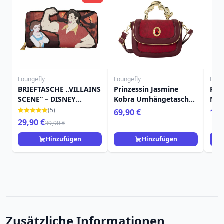
Loungefly
Loungefly
Loun
BRIEFTASCHE „VILLAINS
Prinzessin Jasmine
Prin
SCENE“ – DISNEY
Kobra Umhängetasche -
Mys
LOUNGEFLY
Disney Loungefly
Sch
(5)
69,90 €
12,
Aladdin
Cha
29,90 €
39,90 €
Lou
Hinzufügen
Hinzufügen
Zusätzliche Informationen