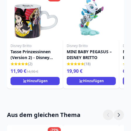
Disney Britto
Disney Britto
Disne
Tasse Prinzessinnen
MINI BABY PEGASUS –
Min
(Version 2) - Disney
DISNEY BRITTO
Brit
Britto
(2)
(18)
11,90 €
19,90 €
69,
14,90 €
Hinzufügen
Hinzufügen
Aus dem gleichen Thema
-25%