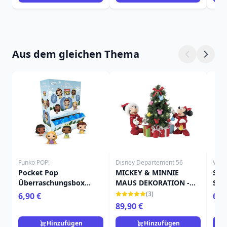
Aus dem gleichen Thema
Funko POP!
Disney Departement 56
Will
Pocket Pop
MICKEY & MINNIE
SAN
Überraschungsbox
MAUS DEKORATION -
STA
Prinzessinnenurlaub -
DISNEY DEPARTMENT 56
(3)
6,90 €
65,
Disney
89,90 €
Hinzufügen
Hinzufügen