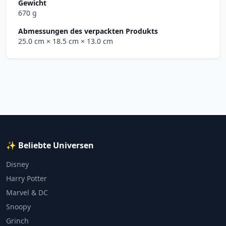
Gewicht
670 g
Abmessungen des verpackten Produkts
25.0 cm
× 18.5 cm
× 13.0 cm
✨ Beliebte Universen
Disney
Harry Potter
Marvel & DC
Snoopy
Grinch