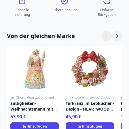
Schnelle
Sichere Zahlung
Einfache
Lieferung
Rückgaben
Von der gleichen Marke
Jim Shore Heartwood Creek
Jim Shore Heartwood Creek
Jim 
Süßigkeiten-
Türkranz im Lebkuchen-
Leb
Weihnachtsmann mit
Design - HEARTWOOD
HEA
Macaron - Heartwood
CREEK
53,90 €
45,90 €
19,
Creek
Hinzufügen
Hinzufügen