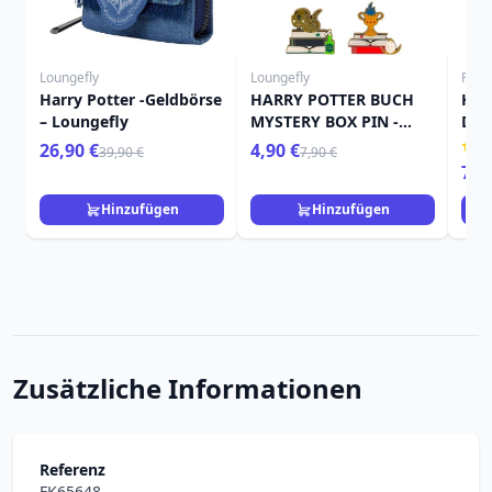
Loungefly
Loungefly
Funk
Harry Potter -Geldbörse
HARRY POTTER BUCH
Har
– Loungefly
MYSTERY BOX PIN -
Del
HARRY POTTER
Kau
26,90 €
4,90 €
39,90 €
7,90 €
LOUNGEFLY
7,9
Hinzufügen
Hinzufügen
Zusätzliche Informationen
Referenz
FK65648