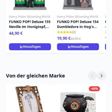
Harry Potter Wizarding World
Harry Potter Wizarding World
Will
FUNKO POP! Deluxe 155
FUNKO POP! Deluxe 154
OR
Neville im Honigtopf,
Dumbledore in Hog's
– W
Hogsmeade – Harry
Head, Hogsmeade –
(2)
44,90 €
Potter und die Kammer
Harry Potter und die
19,90 €
15,
44,90 €
des Schreckens
Kammer des
Jubiläum
Schreckens – Jubiläum
Hinzufügen
Hinzufügen
Von der gleichen Marke
-40%