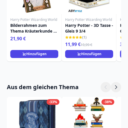
Harry Potter Wizarding World
Harry Potter Wizarding World
Harr
Bilderrahmen zum
Harry Potter - 3D Tasse -
Harr
Thema Kräuterkunde –
Gleis 9 3/4
Gry
Harry Potter
gem
(1)
21,90 €
aus
11,99 €
349
19,99 €
Hinzufügen
Hinzufügen
Aus dem gleichen Thema
-33%
-38%