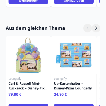
Hinzufügen
Hinzufügen
Aus dem gleichen Thema
Loungefly
Loungefly
Loun
Carl & Russell Mini-
Up-Kartenhalter –
Up 
Rucksack – Disney-Pixar
Disney-Pixar Loungefly
Ruc
Loungefly Up
Sch
79,90 €
24,90 €
Dis
16,