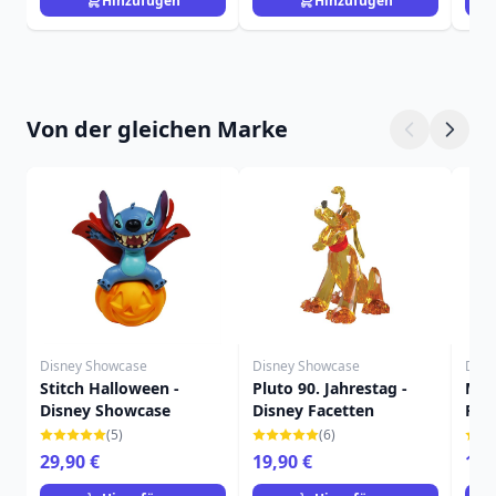
Hinzufügen
Hinzufügen
Von der gleichen Marke
Disney Showcase
Disney Showcase
Disn
Stitch Halloween -
Pluto 90. Jahrestag -
Mic
Disney Showcase
Disney Facetten
Fac
(5)
(6)
29,90 €
19,90 €
16,