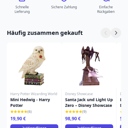
Schnelle
Sichere Zahlung
Einfache
Lieferung
Rückgaben
Häufig zusammen gekauft
Harry Potter Wizarding World
Disney Showcase
Disn
Mini Hedwig - Harry
Santa Jack und Light Up
LED
Potter
Zero – Disney Showcase
DIE
BIE
(6)
(9)
19,90 €
98,90 €
59,