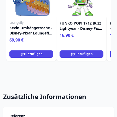
Loungefly
FUNKO POP! 1712 Buzz
FUN
Kevin Umhängetasche -
Lightyear - Disney-Pixar
- Di
Disney-Pixar Loungefly
Toy Story 5
5
16,90 €
16,
Up
69,90 €
Hinzufügen
Hinzufügen
Zusätzliche Informationen
Referenz