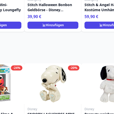
ini-
Stitch Halloween Bonbon
Stitch & Angel H
ey Loungefly
Geldbörse - Disney
Kostüme Umhäng
Loungefly
Disney Loungefl
39,90 €
59,90 €
ügen
Hinzufügen
Hinzuf
-24%
-20%
Disney
Disney