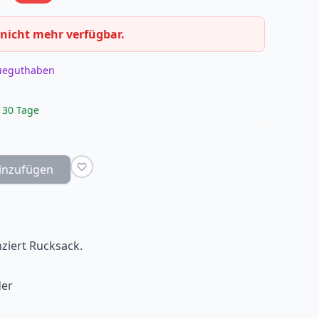
 nicht mehr verfügbar.
eueguthaben
 30 Tage
inzufügen
enziert Rucksack.
der