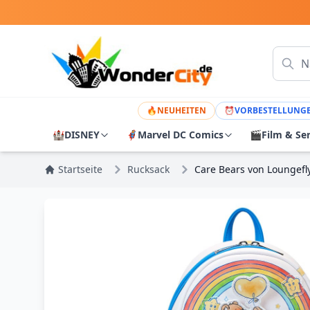
🔥
NEUHEITEN
⏰
VORBESTELLUNG
🏰
DISNEY
🦸
Marvel DC Comics
🎬
Film & Se
Startseite
Rucksack
Care Bears von Loungef