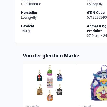
LF-CBBK0031
Loungefly
Hersteller
GTIN-Code
Loungefly
6718035340
Gewicht
Abmessunge
740 g
Produkts
27.0 cm
× 2
Von der gleichen Marke
Loungefly
Loungefly