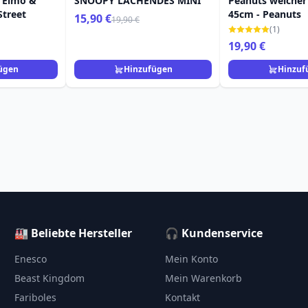
 Elmo &
SNOOPY LACHENDES MINI
Peanuts weicher
Street
45cm - Peanuts
15,90 €
19,90 €
(1)
19,90 €
ügen
Hinzufügen
Hinzuf
🏭 Beliebte Hersteller
🎧 Kundenservice
Enesco
Mein Konto
Beast Kingdom
Mein Warenkorb
Fariboles
Kontakt