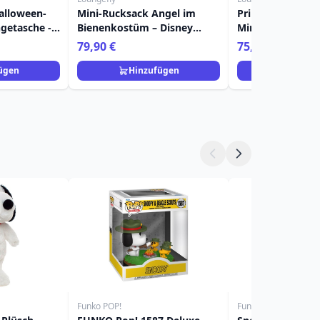
alloween-
Mini-Rucksack Angel im
Princess Jasmine
etasche -
Bienenkostüm – Disney
Mini-Rucksack m
y
Loungefly Lilo & Stitch
Charm - Disney 
79,90 €
75,90 €
Aladdin
ügen
Hinzufügen
Hinzuf
Funko POP!
Funko POP!