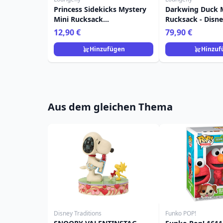
Princess Sidekicks Mystery
Darkwing Duck M
Mini Rucksack
Rucksack - Disn
Schlüsselanhänger Charm -
12,90 €
79,90 €
Disney Loungefly
Hinzufügen
Hinzuf
Aus dem gleichen Thema
Disney Traditions
Funko POP!