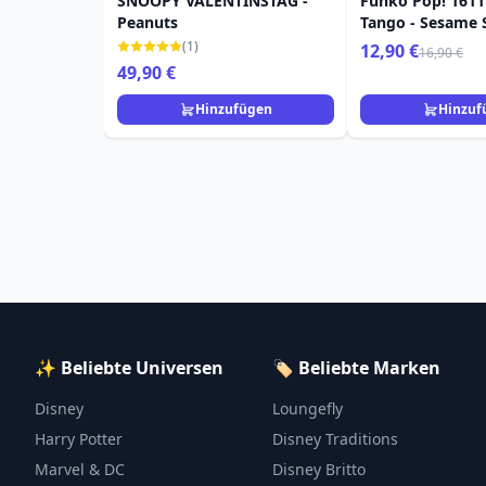
SNOOPY VALENTINSTAG -
Funko Pop! 1611
Peanuts
Tango - Sesame 
(1)
12,90 €
16,90 €
49,90 €
Hinzufügen
Hinzuf
✨ Beliebte Universen
🏷️ Beliebte Marken
Disney
Loungefly
Harry Potter
Disney Traditions
Marvel & DC
Disney Britto