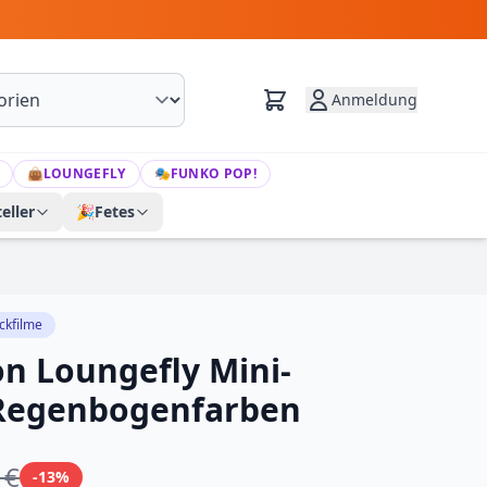
Anmeldung
👜
LOUNGEFLY
🎭
FUNKO POP!
eller
🎉
Fetes
ckfilme
on Loungefly Mini-
 Regenbogenfarben
 €
-13%