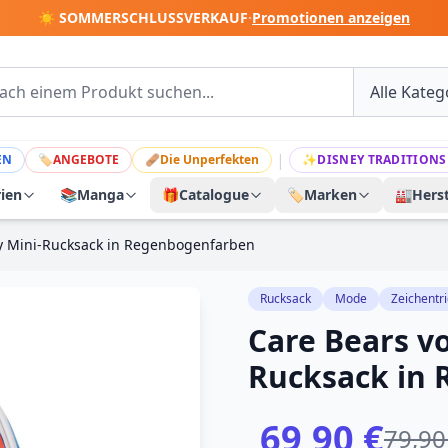
☀️ SOMMERSCHLUSSVERKAUF
·
Promotionen anzeigen
|
EN
🏷
ANGEBOTE
🩹
Die Unperfekten
✨
DISNEY TRADITIONS
rien
📚
Manga
🎁
Catalogue
🏷️
Marken
🏭
Herst
ly Mini-Rucksack in Regenbogenfarben
Rucksack
Mode
Zeichentri
Care Bears v
Rucksack in
69,90 €
79,90