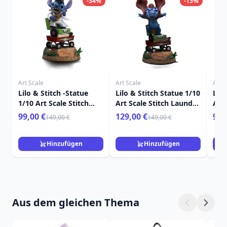
-34%
-13%
Art Scale
Art Scale
Art S
Lilo & Stitch -Statue
Lilo & Stitch Statue 1/10
Lilo
1/10 Art Scale Stitch
Art Scale Stitch Laundry
Art 
King of Rock 17 cm
19 cm
cm
99,00 €
129,00 €
99,
149,00 €
149,00 €
Hinzufügen
Hinzufügen
Aus dem gleichen Thema