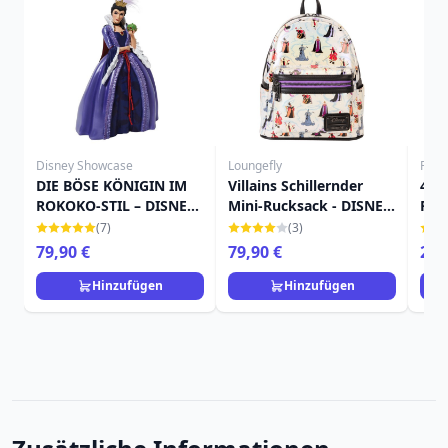
Disney Showcase
Loungefly
Funk
DIE BÖSE KÖNIGIN IM
Villains Schillernder
4er
ROKOKO-STIL – DISNEY
Mini-Rucksack - DISNEY
Pop!
SHOWCASE HAUTE
LOUNGEFLY
Pri
(7)
(3)
COUTURE
79,90 €
79,90 €
22,
Hinzufügen
Hinzufügen