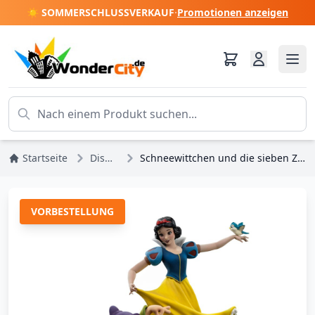
☀️ SOMMERSCHLUSSVERKAUF
·
Promotionen anzeigen
Startseite
Disney-Prinzessinnen
Schneewittchen und die sieben Zwerge Statuette 1/10 Art Scale Schneewittchen und Doofy 21 cm
VORBESTELLUNG