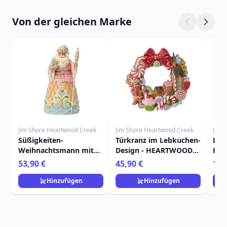
Von der gleichen Marke
Jim Shore Heartwood Creek
Jim Shore Heartwood Creek
Jim 
Süßigkeiten-
Türkranz im Lebkuchen-
Leb
Weihnachtsmann mit
Design - HEARTWOOD
HEA
Macaron - Heartwood
CREEK
53,90 €
45,90 €
19,
Creek
Hinzufügen
Hinzufügen