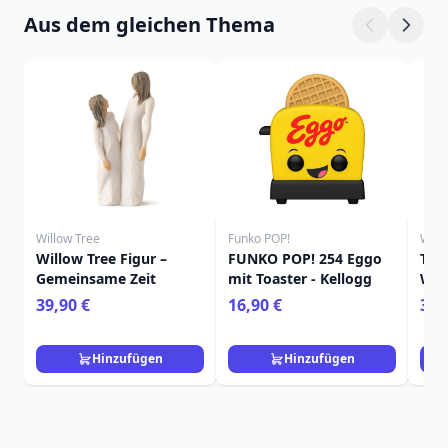
Aus dem gleichen Thema
Willow Tree
Funko POP!
Will
Willow Tree Figur –
FUNKO POP! 254 Eggo
TAN
Gemeinsame Zeit
mit Toaster - Kellogg
WIL
39,90 €
16,90 €
39,
Hinzufügen
Hinzufügen