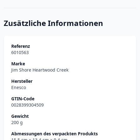
Zusätzliche Informationen
Referenz
6010563
Marke
Jim Shore Heartwood Creek
Hersteller
Enesco
GTIN-Code
0028399304509
Gewicht
200 g
Abmessungen des verpackten Produkts
15.5 cm
× 13.4 cm
× 9.4 cm