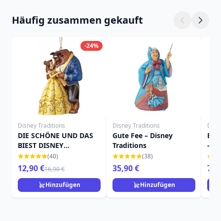
Häufig zusammen gekauft
-24%
Disney Traditions
Disney Traditions
Disn
DIE SCHÖNE UND DAS
Gute Fee – Disney
Bell
BIEST DISNEY
Traditions
- Di
TRADITIONS
(40)
(38)
ORNAMENT
12,90 €
35,90 €
79,
16,90 €
Hinzufügen
Hinzufügen