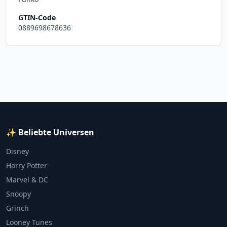
GTIN-Code
0889698678636
✨ Beliebte Universen
Disney
Harry Potter
Marvel & DC
Snoopy
Grinch
Looney Tunes