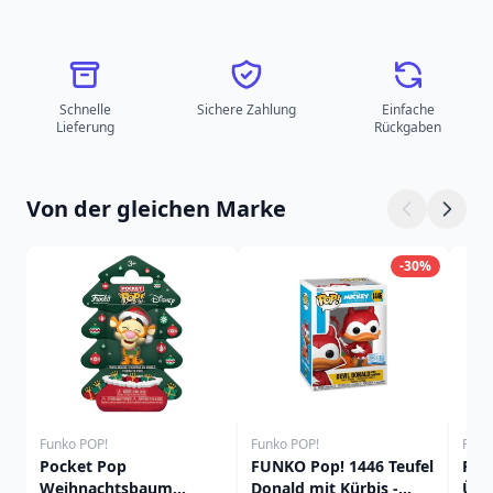
Schnelle
Sichere Zahlung
Einfache
Lieferung
Rückgaben
Von der gleichen Marke
-30%
Funko POP!
Funko POP!
Funk
Pocket Pop
FUNKO Pop! 1446 Teufel
Poc
Weihnachtsbaum
Donald mit Kürbis -
Übe