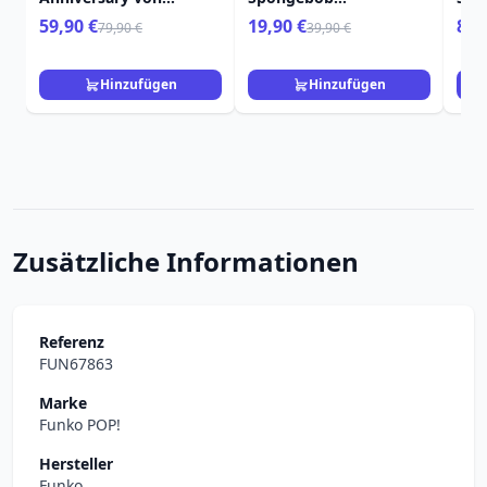
Loungefly Rucksack
Schwammkopf
Lou
59,90 €
19,90 €
84,
79,90 €
39,90 €
Mini Metallic Gold
Ananashaus
Hinzufügen
Hinzufügen
Zusätzliche Informationen
Referenz
FUN67863
Marke
Funko POP!
Hersteller
Funko