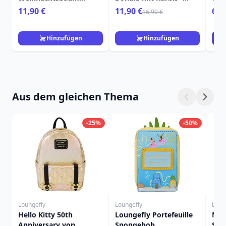
Tigger - Disney Winnie
Disney
Pri
11,90 €
11,90 €
6,9
16,90 €
Puuh
Dis
Hinzufügen
Hinzufügen
Aus dem gleichen Thema
-25%
-50%
Loungefly
Loungefly
Loun
Hello Kitty 50th
Loungefly Portefeuille
Min
Anniversary von
Spongebob
Skel