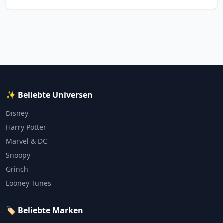
✨ Beliebte Universen
Disney
Harry Potter
Marvel & DC
Snoopy
Grinch
Looney Tunes
🏷️ Beliebte Marken