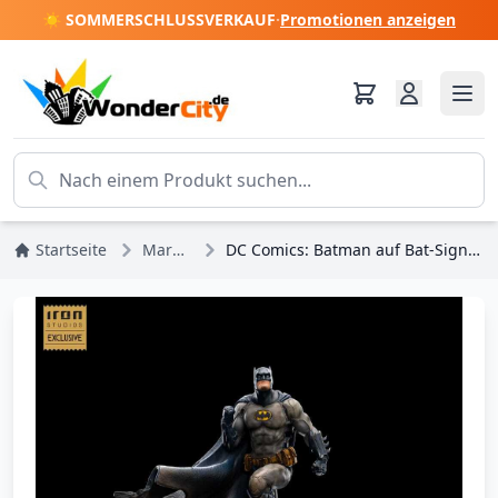
☀️ SOMMERSCHLUSSVERKAUF
·
Promotionen anzeigen
Startseite
Marvel DC Comics
DC Comics: Batman auf Bat-Signal, Statue im Maßstab 1:10 – CCXP23 exklusiv