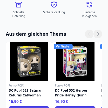
Schnelle
Sichere Zahlung
Einfache
Lieferung
Rückgaben
Aus dem gleichen Thema
Verfügbar
Ver
Funko POP!
Funko POP!
Funk
DC Pop! 528 Batman
DC Pop! 552 Heroes
DC 
Returns Catwoman
Pride Harley Quinn
Ani
Qui
16,90 €
16,90 €
16,