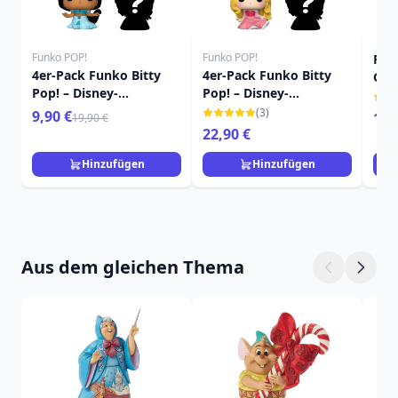
Funko POP!
Funko POP!
FUN
4er-Pack Funko Bitty
4er-Pack Funko Bitty
Gus 
Pop! – Disney-
Pop! – Disney-
Dis
Prinzessinnen
Prinzessinnen
Jub
(3)
9,90 €
19,
19,90 €
22,90 €
Hinzufügen
Hinzufügen
Aus dem gleichen Thema