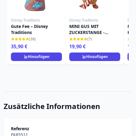
Disney Traditions
Disney Traditions
Disn
Gute Fee – Disney
MINI GUS MIT
Miau
Traditions
ZUCKERSTANGE -
Kat
DISNEY TRADITIONS
(38)
(7)
35,90 €
19,90 €
14,
Hinzufügen
Hinzufügen
Zusätzliche Informationen
Referenz
FK85511