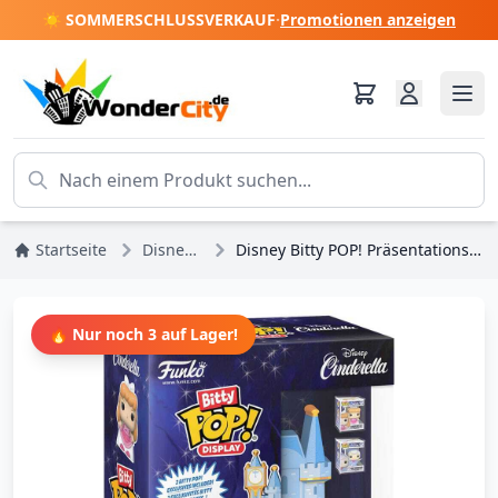
☀️ SOMMERSCHLUSSVERKAUF
·
Promotionen anzeigen
Startseite
Disney-Prinzessinnen
Disney Bitty POP! Präsentationsständer mit 2 Cinderellas Schloss-Vinylfiguren
🔥 Nur noch 3 auf Lager!