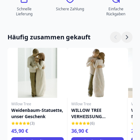
Schnelle
Sichere Zahlung
Einfache
Lieferung
Rückgaben
Häufig zusammen gekauft
Willow Tree
Willow Tree
Will
Weidenbaum-Statuette,
WILLOW TREE
WIL
unser Geschenk
VERHEISSUNG
NEU
FIGURINE
(3)
(6)
45,90 €
36,90 €
29,