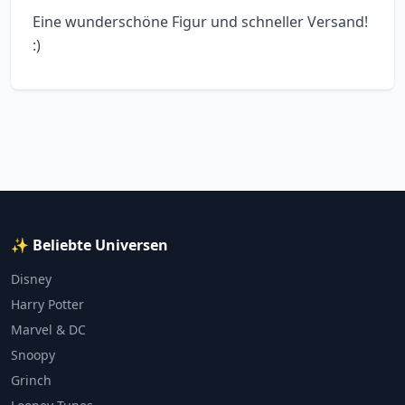
Eine wunderschöne Figur und schneller Versand!
:)
✨ Beliebte Universen
Disney
Harry Potter
Marvel & DC
Snoopy
Grinch