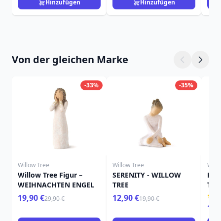
Hinzufügen
Hinzufügen
Von der gleichen Marke
-33%
-35%
Willow Tree
Willow Tree
Will
Willow Tree Figur –
SERENITY - WILLOW
HIE
WEIHNACHTEN ENGEL
TREE
TRE
19,90 €
12,90 €
29,90 €
19,90 €
15,