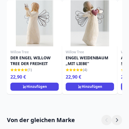
Willow Tree
Willow Tree
Will
DER ENGEL WILLOW
ENGEL WEIDENBAUM
ANG
TREE DER FREIHEIT
„MIT LIEBE“
SOU
(1)
(4)
22,90 €
22,90 €
22,
Hinzufügen
Hinzufügen
Von der gleichen Marke