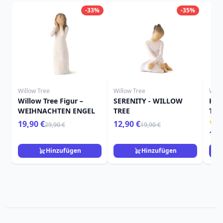
-33%
-35%
Willow Tree
Willow Tree
Will
Willow Tree Figur –
SERENITY - WILLOW
HIE
WEIHNACHTEN ENGEL
TREE
TRE
19,90 €
12,90 €
29,90 €
19,90 €
15,
Hinzufügen
Hinzufügen