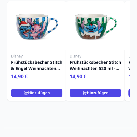
Disney
Disney
Disn
Frühstücksbecher Stitch
Frühstücksbecher Stitch
Frü
& Engel Weihnachten
Weihnachten 520 ml -
Wei
520 ml - Egan Disney
Egan Disney Home
ml 
14,90 €
14,90 €
14,
Home
Hinzufügen
Hinzufügen