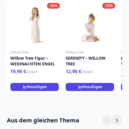
-33%
-35%
Willow Tree
Willow Tree
Will
Willow Tree Figur –
SERENITY - WILLOW
HIE
WEIHNACHTEN ENGEL
TREE
TRE
19,90 €
12,90 €
29,90 €
19,90 €
15,
Hinzufügen
Hinzufügen
Aus dem gleichen Thema