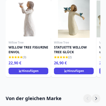
Willow Tree
Willow Tree
Will
WILLOW TREE FIGURINE
STATUETTE WILLOW
Wei
ENVOL
TREE GLÜCK
und
(3)
(2)
22,90 €
26,90 €
29,
Hinzufügen
Hinzufügen
Von der gleichen Marke