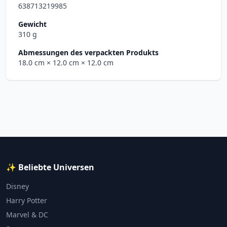
638713219985
Gewicht
310 g
Abmessungen des verpackten Produkts
18.0 cm
× 12.0 cm
× 12.0 cm
✨ Beliebte Universen
Disney
Harry Potter
Marvel & DC