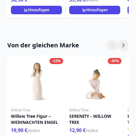
45,90 €
Hinzufügen
Hinzufügen
Von der gleichen Marke
-33%
-35%
Willow Tree
Willow Tree
Will
Willow Tree Figur –
SERENITY - WILLOW
HIE
WEIHNACHTEN ENGEL
TREE
TRE
19,90 €
12,90 €
29,90 €
19,90 €