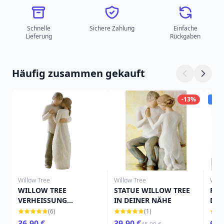
Schnelle
Sichere Zahlung
Einfache
Lieferung
Rückgaben
Häufig zusammen gekauft
-13%
Ver
Willow Tree
Willow Tree
Will
WILLOW TREE
STATUE WILLOW TREE
FIG
VERHEISSUNG
IN DEINER NÄHE
DIE
FIGURINE
KÖN
(6)
(1)
36,90 €
39,90 €
69,