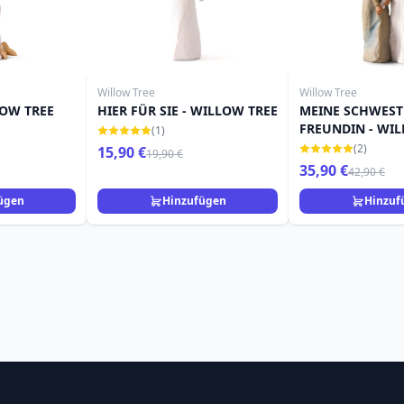
Willow Tree
Willow Tree
LOW TREE
HIER FÜR SIE - WILLOW TREE
MEINE SCHWEST
FREUNDIN - WI
(1)
(2)
15,90 €
19,90 €
35,90 €
42,90 €
ügen
Hinzufügen
Hinzuf