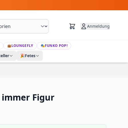
Anmeldung
👜
LOUNGEFLY
🎭
FUNKO POP!
eller
🎉
Fetes
immer Figur