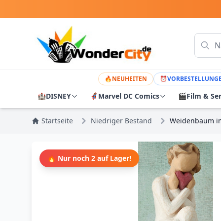
🔥
NEUHEITEN
⏰
VORBESTELLUNG
🏰
DISNEY
🦸
Marvel DC Comics
🎬
Film & Se
Startseite
Niedriger Bestand
Weidenbaum i
🔥 Nur noch 2 auf Lager!