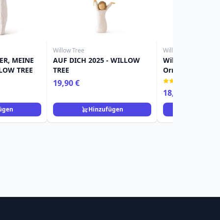
Willow Tree
Willow Tree
ER, MEINE
AUF DICH 2025 - WILLOW
Willow Tree Figu
LLOW TREE
TREE
Ornament Mädc
(1)
19,90 €
18,90 €
ügen
Hinzufügen
Hinzuf