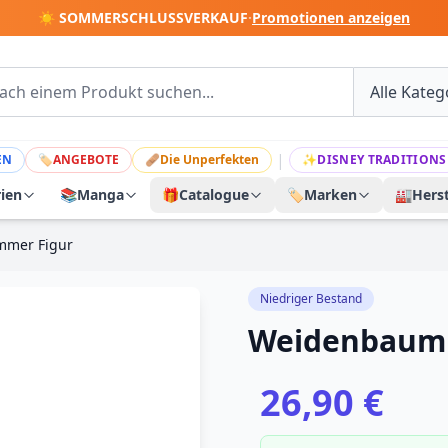
☀️ SOMMERSCHLUSSVERKAUF
·
Promotionen anzeigen
|
EN
🏷
ANGEBOTE
🩹
Die Unperfekten
✨
DISNEY TRADITIONS
rien
📚
Manga
🎁
Catalogue
🏷️
Marken
🏭
Herst
mmer Figur
Niedriger Bestand
Weidenbaum 
26,90 €