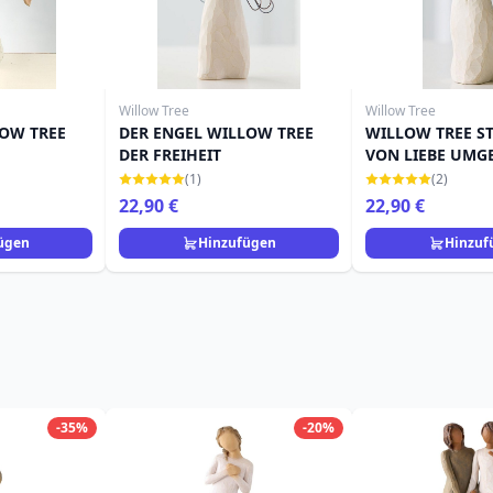
Willow Tree
Willow Tree
LOW TREE
DER ENGEL WILLOW TREE
WILLOW TREE S
DER FREIHEIT
VON LIEBE UMG
(1)
(2)
22,90 €
22,90 €
ügen
Hinzufügen
Hinzuf
-35%
-20%