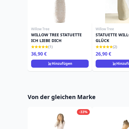
Willow Tree
Willow Tree
WILLOW TREE STATUETTE
STATUETTE WIL
ICH LIEBE DICH
GLÜCK
(1)
(2)
36,90 €
26,90 €
Hinzufügen
Hinzuf
Von der gleichen Marke
-33%