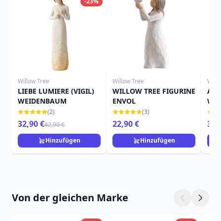
-23%
Willow Tree
Willow Tree
Will
LIEBE LUMIERE (VIGIL)
WILLOW TREE FIGURINE
ALL
WEIDENBAUM
ENVOL
WIL
LOR
(2)
(3)
32,90 €
22,90 €
36,
42,90 €
Hinzufügen
Hinzufügen
Von der gleichen Marke