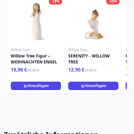
-33%
-35%
Willow Tree
Willow Tree
Will
Willow Tree Figur –
SERENITY - WILLOW
HIE
WEIHNACHTEN ENGEL
TREE
TRE
19,90 €
12,90 €
29,90 €
19,90 €
15,
Hinzufügen
Hinzufügen