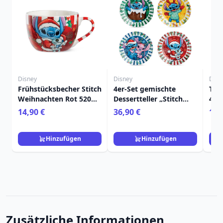
Disney
Disney
Disn
Frühstücksbecher Stitch
4er-Set gemischte
Tas
Weihnachten Rot 520
Dessertteller „Stitch
450m
ml - Egan Disney Home
Weihnachten“ – Egan
Ho
14,90 €
36,90 €
11,
Disney Home
Hinzufügen
Hinzufügen
Zusätzliche Informationen