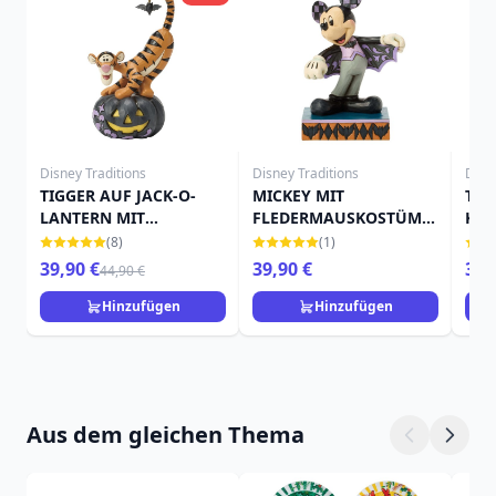
Disney Traditions
Disney Traditions
Disn
TIGGER AUF JACK-O-
MICKEY MIT
TIN
LANTERN MIT
FLEDERMAUSKOSTÜM -
KÜR
FLEDERMAUS - DISNEY
DISNEY TRADITIONS
TRA
(8)
(1)
TRADITIONS
39,90 €
39,90 €
39,
44,90 €
Hinzufügen
Hinzufügen
Aus dem gleichen Thema