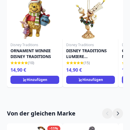
Disney Traditions
Disney Traditions
Disn
ORNAMENT WINNIE
DISNEY TRADITIONS
OR
DISNEY TRADITIONS
LUMIERE
MIC
(Baumdekoration)
TRA
(10)
(15)
14,90 €
14,90 €
14,
Hinzufügen
Hinzufügen
Von der gleichen Marke
-11%