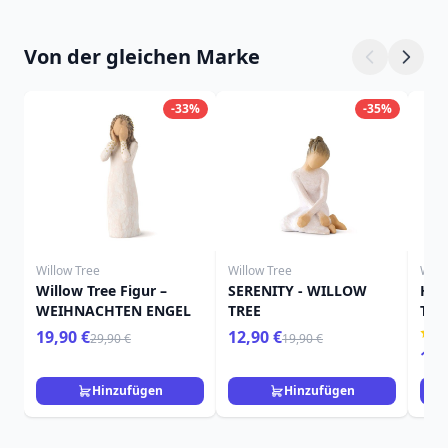
Von der gleichen Marke
-33%
-35%
Willow Tree
Willow Tree
Will
Willow Tree Figur –
SERENITY - WILLOW
HIE
WEIHNACHTEN ENGEL
TREE
TRE
19,90 €
12,90 €
29,90 €
19,90 €
15,
Hinzufügen
Hinzufügen