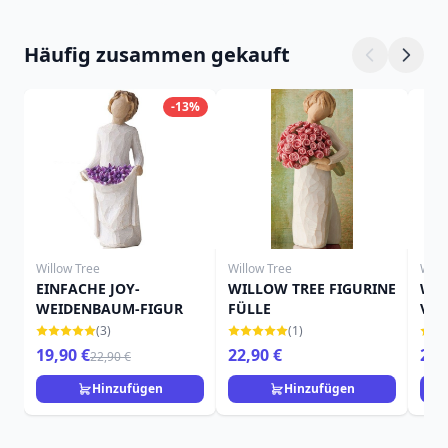
Häufig zusammen gekauft
-13%
Willow Tree
Willow Tree
Will
EINFACHE JOY-
WILLOW TREE FIGURINE
WIL
WEIDENBAUM-FIGUR
FÜLLE
VER
(3)
(1)
19,90 €
22,90 €
24,
22,90 €
Hinzufügen
Hinzufügen