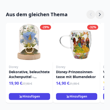
Aus dem gleichen Thema
-29%
-32%
Disney
Disney
Disn
Dekorative, beleuchtete
Disney-Prinzessinnen-
Vai
Aschenputtel -
tasse mit Blumendekor
Gloc
Glasglocke – Disney
Pri
19,90 €
14,90 €
27,90 €
21,90 €
Pastellprinzessin
24,
Hinzufügen
Hinzufügen