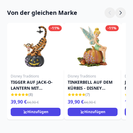
Von der gleichen Marke
-11%
-11%
Disney Traditions
Disney Traditions
Disn
TIGGER AUF JACK-O-
TINKERBELL AUF DEM
JAC
LANTERN MIT
KÜRBIS - DISNEY
MIN
FLEDERMAUS - DISNEY
TRADITIONS
TRA
(8)
(7)
TRADITIONS
39,90 €
39,90 €
15,
44,90 €
44,90 €
Hinzufügen
Hinzufügen