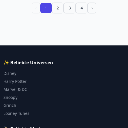
‹
1
2
3
4
›
✨ Beliebte Universen
Disney
Harry Potter
Marvel & DC
Snoopy
Grinch
Looney Tunes