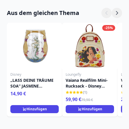
Aus dem gleichen Thema
-25%
Disney
Loungefly
Loun
„LASS DEINE TRÄUME
Vaiana Realfilm Mini-
Vaia
SOA“ JASMINE
Rucksack - Disney
Gel
STIELLOSES GLAS –
Loungefly
Lou
(1)
14,90 €
DISNEY LOLITA
59,90 €
29,
79,90 €
Hinzufügen
Hinzufügen