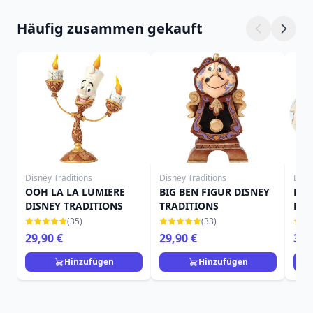
Häufig zusammen gekauft
Disney Traditions
Disney Traditions
Disn
OOH LA LA LUMIERE
BIG BEN FIGUR DISNEY
MRS
DISNEY TRADITIONS
TRADITIONS
DIS
(35)
(33)
29,90 €
29,90 €
34,
Hinzufügen
Hinzufügen